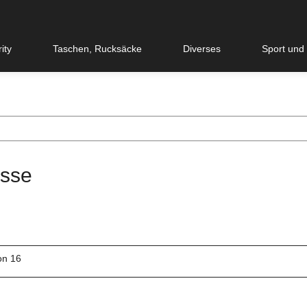
ity
Taschen, Rucksäcke
Diverses
Sport und
sse
von 16