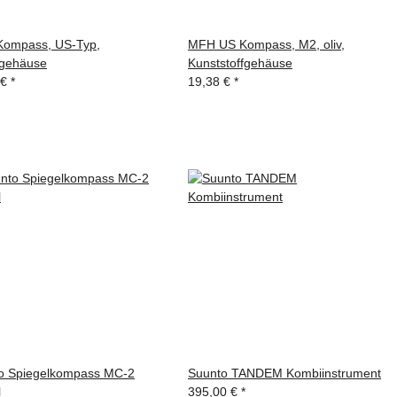
ompass, US-Typ,
MFH US Kompass, M2, oliv,
lgehäuse
Kunststoffgehäuse
 €
*
19,38 €
*
o Spiegelkompass MC-2
Suunto TANDEM Kombiinstrument
l
395,00 €
*