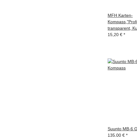
MFH Karten-
Kompass,"Profe
transparent, K
15,20 €
*
Suunto MB-6 
135,00 €
*