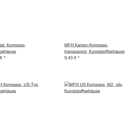
tal. Kompass,
MFH Karten-Kompass,
lgehäuse
transparent, Kunststoffgehäuse
 €
*
9,43 €
*