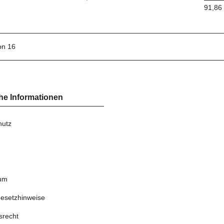
91,86
von 16
he Informationen
hutz
um
gesetzhinweise
srecht