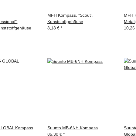
MFH Kompass, "Scout",
MFH K
ssional",
Kunststoffgehäuse
Metal
unststoffgehäuse
8,18 €
*
10,26
GLOBAL Kompass
Suunto MB-6NH Kompass
Suunt
85,30 €
*
Globa