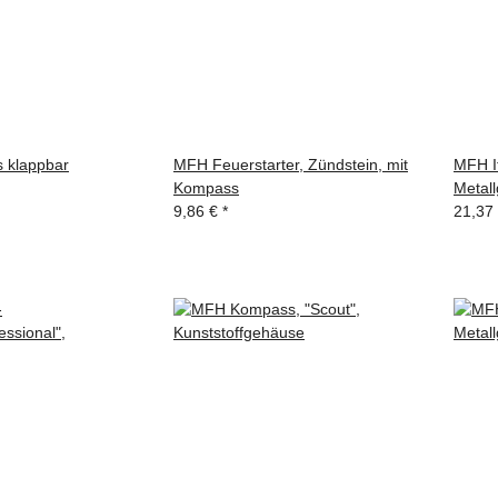
 klappbar
MFH Feuerstarter, Zündstein, mit
MFH I
Kompass
Metal
9,86 €
*
21,37