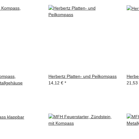
ompass,
Herbertz Platten- und Peilkompass
Herbe
etallgehäuse
14,12 €
*
21,53