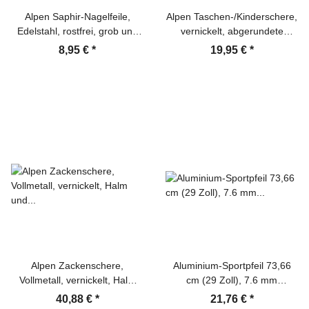
Alpen Saphir-Nagelfeile,
Alpen Taschen-/Kinderschere,
Edelstahl, rostfrei, grob und
vernickelt, abgerundete
fein,, 15 cm
Spitze,, 13.0 cm
8,95 €
*
19,95 €
*
Alpen Zackenschere,
Aluminium-Sportpfeil 73,66
Vollmetall, vernickelt, Halm
cm (29 Zoll), 7.6 mm
und Auge, schwarz lackiert,
Durchmesser,,
40,88 €
*
21,76 €
*