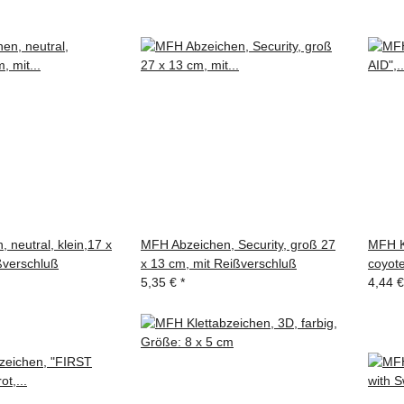
 neutral, klein,17 x
MFH Abzeichen, Security, groß 27
MFH K
ßverschluß
x 13 cm, mit Reißverschluß
coyot
5,35 €
*
4,44 