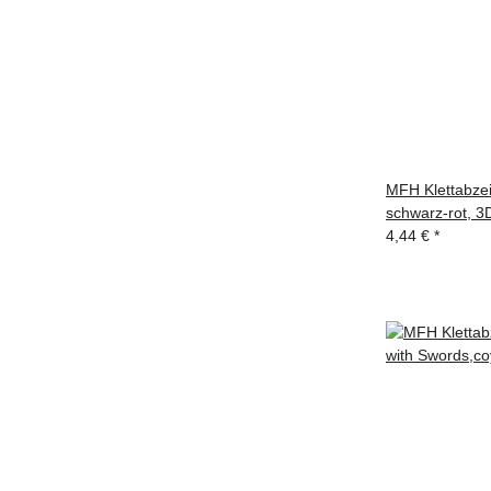
MFH Klettabzei
schwarz-rot, 3D
4,44 €
*