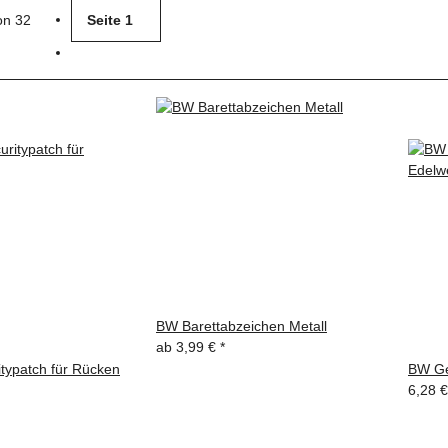
von 32
Seite
1
BW Barettabzeichen Metall
ab
3,99 €
*
typatch für Rücken
BW Ge
6,28 