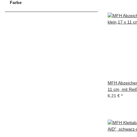
Farbe
MFH Abzeichen,
11 cm, mit Rei
6,21 €
*