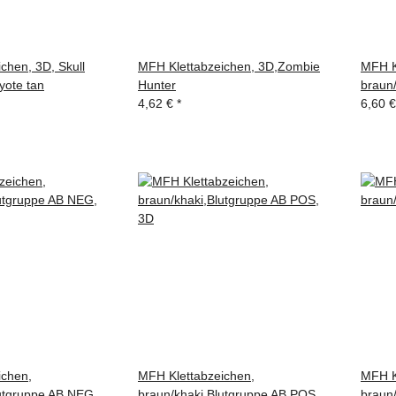
chen, 3D, Skull
MFH Klettabzeichen, 3D,Zombie
MFH K
yote tan
Hunter
braun
4,62 €
*
6,60 
ichen,
MFH Klettabzeichen,
MFH K
lutgruppe AB NEG,
braun/khaki,Blutgruppe AB POS,
braun