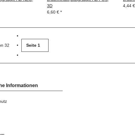
3D
4,44 
6,60 €
*
von 32
Seite
1
he Informationen
hutz
um