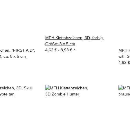
MFH Klettabzeichen, 3D, farbig,
Größe: 8 x 5 cm
4,62 € -
8,93 €
*
chen, "FIRST AID",
MFH Kl
, ca. 5 x 5 cm
with S
4,62 