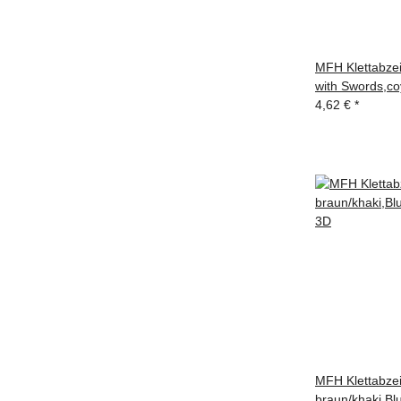
MFH Klettabzei
with Swords,co
4,62 €
*
MFH Klettabze
braun/khaki,B