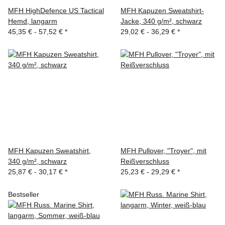
MFH HighDefence US Tactical
MFH Kapuzen Sweatshirt-
Hemd, langarm
Jacke, 340 g/m², schwarz
45,35 € -
57,52 €
*
29,02 € -
36,29 €
*
MFH Kapuzen Sweatshirt,
MFH Pullover, "Troyer", mit
340 g/m², schwarz
Reißverschluss
25,87 € -
30,17 €
*
25,23 € -
29,29 €
*
Bestseller