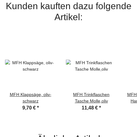
Kunden kauften dazu folgende
Artikel:
MFH Klappsäge, oliv-
MFH Trinkflaschen
MFH 
schwarz
Tasche Molle,oliv
Han
9,70 €
*
11,48 €
*