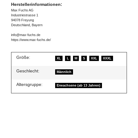
Herstellerinformationen:
Max Fuchs AG
Industriestrasse 1
94078 Freyung
Deutschland, Bayern
info@max-fuchs.de
https://www.max-fuchs.de/
Größe:
XL
L
M
S
XXL
XXXL
Geschlecht:
Männlich
Altersgruppe:
Erwachsene (ab 13 Jahren)