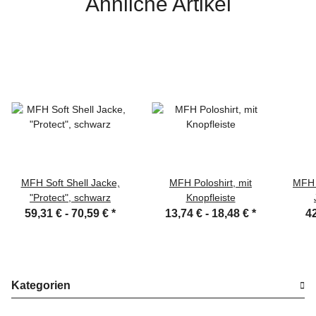
Ähnliche Artikel
MFH Soft Shell Jacke,
MFH Poloshirt, mit
MFH 
"Protect", schwarz
Knopfleiste
59,31 € -
70,59 €
*
13,74 € -
18,48 €
*
42
Kategorien