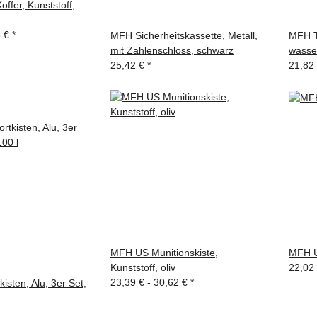
ffer, Kunststoff,
5 €
*
MFH Sicherheitskassette, Metall,
MFH T
mit Zahlenschloss, schwarz
wasser
25,42 €
*
21,82
MFH US Munitionskiste,
MFH U
Kunststoff, oliv
22,02
23,39 € -
30,62 €
*
isten, Alu, 3er Set,