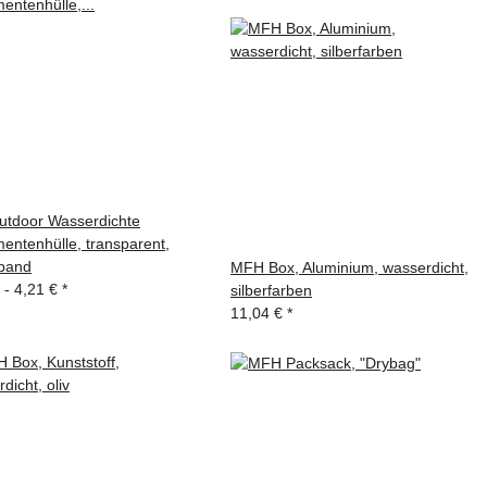
utdoor Wasserdichte
entenhülle, transparent,
band
MFH Box, Aluminium, wasserdicht,
 -
4,21 €
*
silberfarben
11,04 €
*