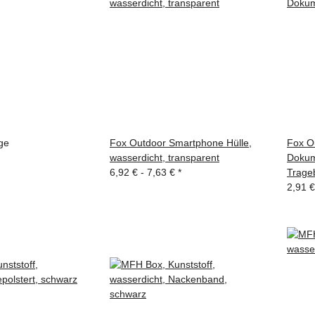
age
Fox Outdoor Smartphone Hülle,
Fox O
wasserdicht, transparent
Dokum
6,92 € -
7,63 €
*
Trage
2,91 €