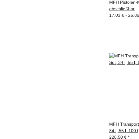
MFH Pistolen-Ko
abschließbar
17,03 € -
26,8
MFH Transportk
34 l, 55 l, 100 l
228,50 €
*