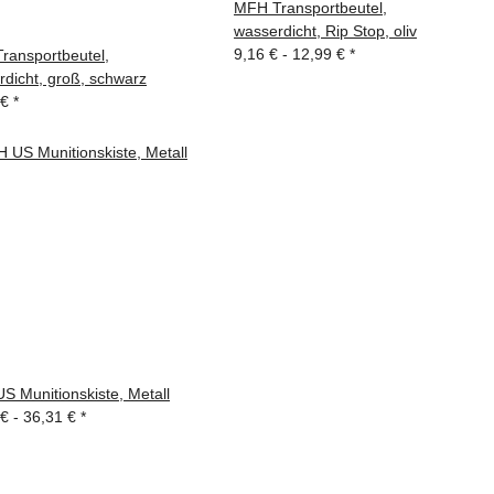
MFH Transportbeutel,
wasserdicht, Rip Stop, oliv
9,16 € -
12,99 €
*
ransportbeutel,
dicht, groß, schwarz
 €
*
S Munitionskiste, Metall
 € -
36,31 €
*