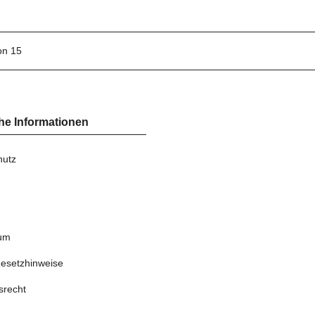
von 15
he Informationen
hutz
um
gesetzhinweise
srecht