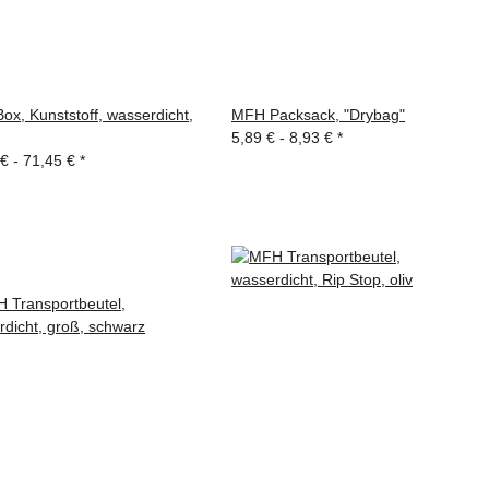
x, Kunststoff, wasserdicht,
MFH Packsack, "Drybag"
5,89 € -
8,93 €
*
 € -
71,45 €
*