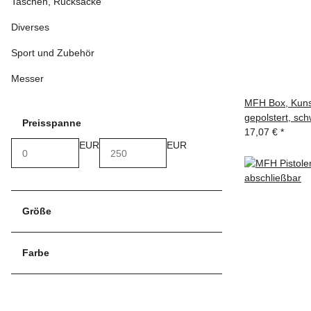
Taschen, Rucksäcke
Diverses
Sport und Zubehör
Messer
MFH Box, Kunst
gepolstert, sc
Preisspanne
17,07 €
*
EUR
EUR
Größe
Farbe