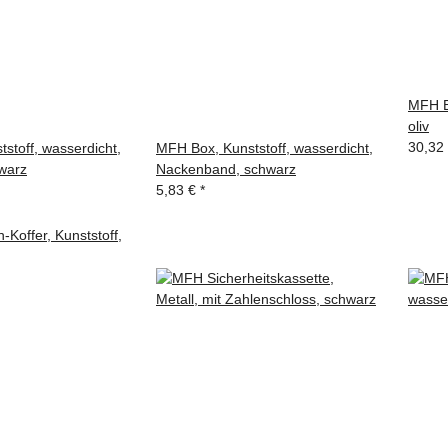
MFH Bo
oliv
30,32
stoff, wasserdicht,
MFH Box, Kunststoff, wasserdicht,
hwarz
Nackenband, schwarz
5,83 €
*