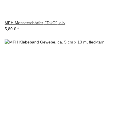
MFH Messerschärfer, "DUO", oliv
5,80 €
*