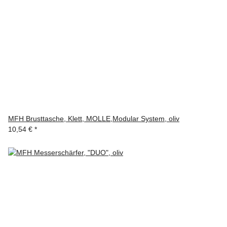
MFH Brusttasche, Klett, MOLLE,Modular System, oliv
10,54 €
*