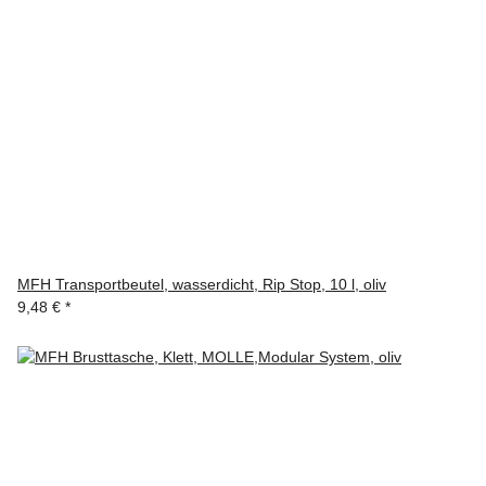
MFH Transportbeutel, wasserdicht, Rip Stop, 10 l, oliv
9,48 €
*