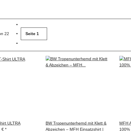
von 22
Seite
1
hirt ULTRA
BW Tropenunterhemd mit Klett &
MFH A
5 €
*
Abzeichen – MFH Einsatzshirt |
100% 