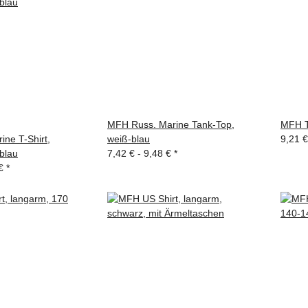
MFH Russ. Marine Tank-Top,
MFH T-
ne T-Shirt,
weiß-blau
9,21 €
blau
7,42 € -
9,48 €
*
 €
*