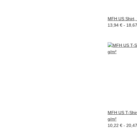
MFH US Shirt, 
13,94 € -
18,6
MFH US T-Shirt
g/m²
10,22 € -
20,4