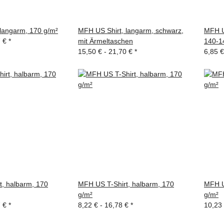
langarm, 170 g/m²
MFH US Shirt, langarm, schwarz,
MFH US
7 €
*
mit Ärmeltaschen
140-1
15,50 € -
21,70 €
*
6,85 €
, halbarm, 170
MFH US T-Shirt, halbarm, 170
MFH U
g/m²
g/m²
7 €
*
8,22 € -
16,78 €
*
10,23