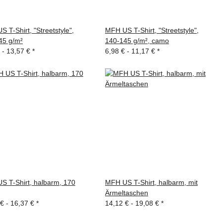
 T-Shirt, "Streetstyle",
MFH US T-Shirt, "Streetstyle",
45 g/m²
140-145 g/m², camo
 -
13,57 €
*
6,98 € -
11,17 €
*
S T-Shirt, halbarm, 170
MFH US T-Shirt, halbarm, mit
Ärmeltaschen
 € -
16,37 €
*
14,12 € -
19,08 €
*