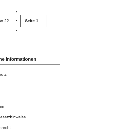
von 22
Seite
1
he Informationen
hutz
um
gesetzhinweise
srecht