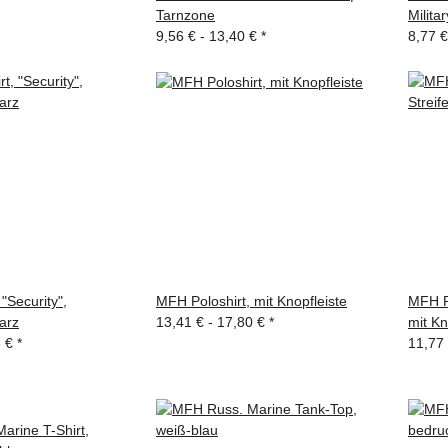
Tarnzone
Militar
9,56 € -
13,40 €
*
8,77 €
"Security",
MFH Poloshirt, mit Knopfleiste
MFH Po
arz
13,41 € -
17,80 €
*
mit Kn
5 €
*
11,77