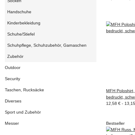
Socken
Handschuhe
Kinderbekleidung
Schuhe/Stiefel
Schuhpflege, Schuhzubehör, Gamaschen
Zubehör
Outdoor
Security
Taschen, Rucksäcke
MFH Poloshirt, 
bedruckt, schw
Diverses
12,58 € -
13,1
Sport und Zubehör
Bestseller
Messer