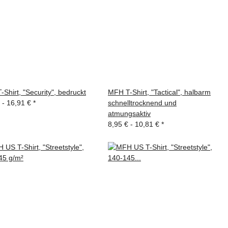
Shirt, "Security", bedruckt
MFH T-Shirt, "Tactical", halbarm
 -
16,91 €
*
schnelltrocknend und
atmungsaktiv
8,95 € -
10,81 €
*