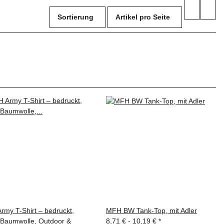
Sortierung
Artikel pro Seite
rmy T-Shirt – bedruckt,
MFH BW Tank-Top, mit Adler
Baumwolle, Outdoor &
8,71 € -
10,19 €
*