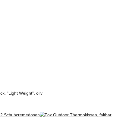
k, "Light Weight", oliv