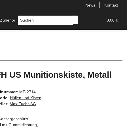
News
Kontakt
 Zubehör
Messer
Hersteller
0,00 €
H US Munitionskiste, Metall
elnummer:
MF-2714
orie:
Hüllen und Kisten
ller:
Max Fuchs AG
wassergeschützt
l mit Gummidichtung,