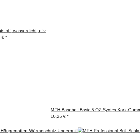
toff, wasserdicht, oliv
5 €
*
MFH Baseball Basic 5 OZ Syntex Kork-Gummi-K
10,25 €
*