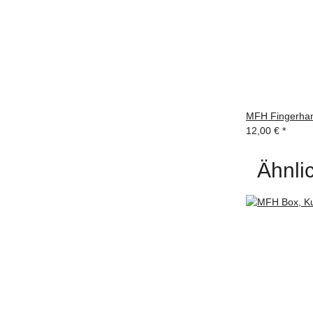
MFH Fingerhan
12,00 €
*
Ähnlic