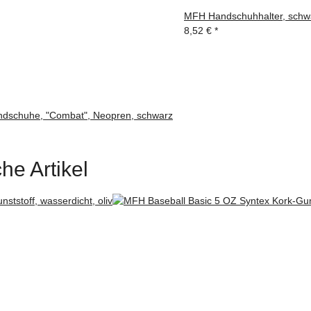
MFH Handschuhhalter, schw
8,52 €
*
dschuhe, "Combat", Neopren, schwarz
he Artikel