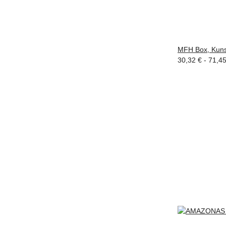
MFH Box, Kunsts
30,32 € -
71,4