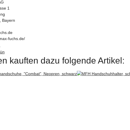
AG
asse 1
ung
, Bayern
chs.de
max-fuchs.de/
ß
n kauften dazu folgende Artikel: