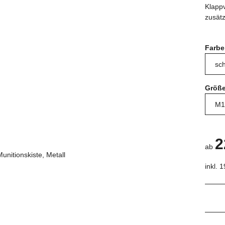
Klapp
zusätz
Farb
Größ
2
ab
inkl. 