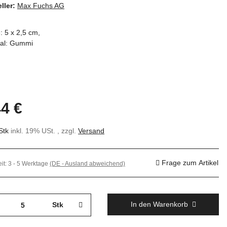
ller:
Max Fuchs AG
 5 x 2,5 cm,
ial: Gummi
44 €
Stk
inkl. 19% USt. , zzgl.
Versand
Frage zum Artikel
eit:
3 - 5 Werktage
(DE - Ausland abweichend)
In den Warenkorb
Stk