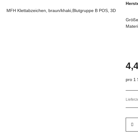
Herste
Größe:
Mater
4,
pro 1 
Lieferz