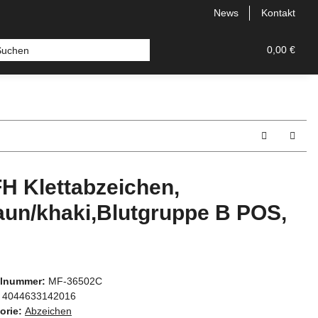
News
Kontakt
nd Zubehör
Messer
Hersteller
0,00 €
H Klettabzeichen,
aun/khaki,Blutgruppe B POS,
elnummer:
MF-36502C
4044633142016
orie:
Abzeichen