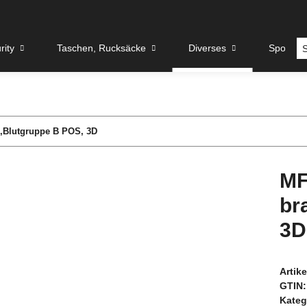
rity
Taschen, Rucksäcke
Diverses
Sport u
i,Blutgruppe B POS, 3D
MF
br
3D
Artik
GTIN:
Kateg