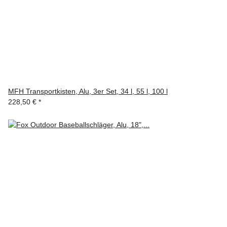
MFH Transportkisten, Alu, 3er Set, 34 l, 55 l, 100 l
228,50 €
*