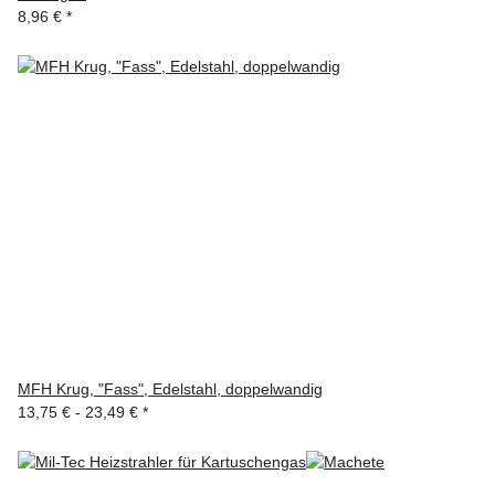
8,96 €
*
MFH Krug, "Fass", Edelstahl, doppelwandig
13,75 € -
23,49 €
*