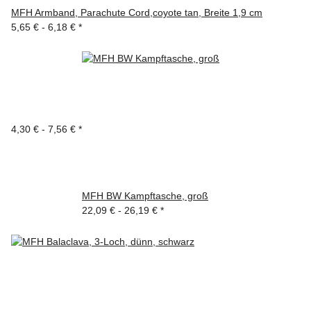
MFH Armband, Parachute Cord,coyote tan, Breite 1,9 cm
5,65 € -
6,18 €
*
4,30 € -
7,56 €
*
MFH BW Kampftasche, groß
22,09 € -
26,19 €
*