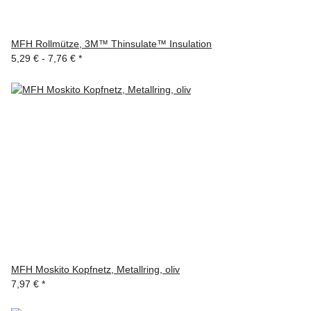
MFH Rollmütze, 3M™ Thinsulate™ Insulation
5,29 € -
7,76 €
*
MFH Moskito Kopfnetz, Metallring, oliv
7,97 €
*