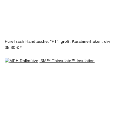
PureTrash Handtasche, "PT", groß, Karabinerhaken, oliv
35,80 €
*