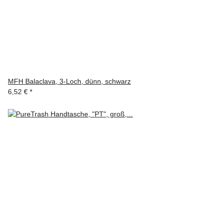
MFH Balaclava, 3-Loch, dünn, schwarz
6,52 €
*