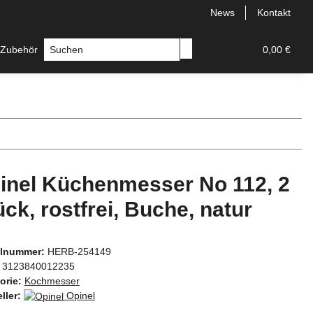
News
Kontakt
 Zubehör
Messer
Hersteller
0,00 €
inel Küchenmesser No 112, 2
ück, rostfrei, Buche, natur
elnummer:
HERB-254149
3123840012235
orie:
Kochmesser
ller:
Opinel