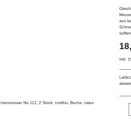
Gleich
Messer
aus l
Schne
sollte
18
inkl. 
Liefer
abwei