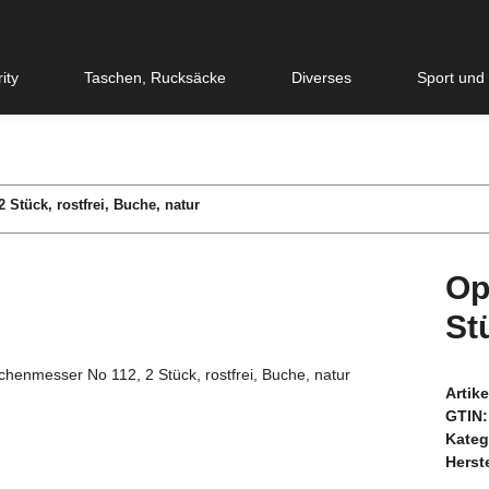
ity
Taschen, Rucksäcke
Diverses
Sport und
Stück, rostfrei, Buche, natur
Op
St
Artik
GTIN:
Kateg
Herste