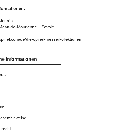
nformationen:
 Jaurès
-Jean-de-Maurienne – Savoie
opinel.com/de/die-opinel-messerkollektionen
he Informationen
hutz
um
gesetzhinweise
srecht