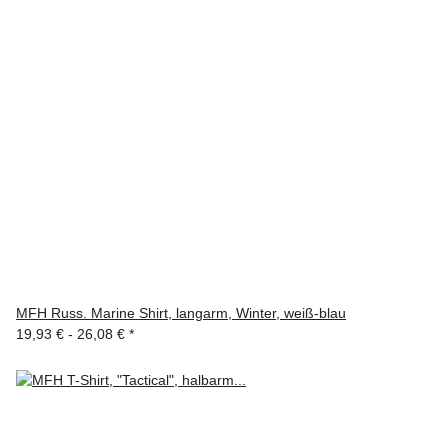
MFH Russ. Marine Shirt, langarm, Winter, weiß-blau
19,93 € -
26,08 €
*