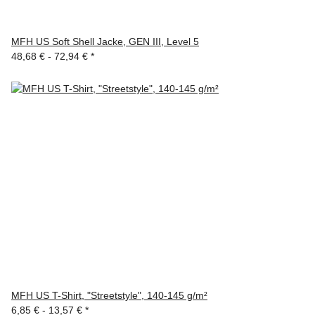
MFH US Soft Shell Jacke, GEN III, Level 5
48,68 € -
72,94 €
*
MFH US T-Shirt, "Streetstyle", 140-145 g/m²
6,85 € -
13,57 €
*