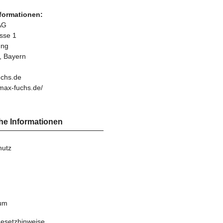
nformationen:
AG
asse 1
ung
, Bayern
chs.de
max-fuchs.de/
he Informationen
hutz
um
gesetzhinweise