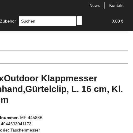
News
Kontakt
 Zubehör
Messer
Hersteller
0,00 €
xOutdoor Klappmesser
nhand,Gürtelclip, L. 16 cm, Kl.
cm
elnummer:
MF-44583B
4044633041173
orie:
Taschenmesser