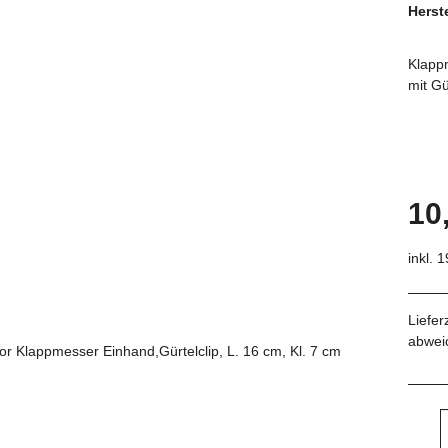
Herste
Klapp
mit Gü
10
inkl. 
Liefer
abwei