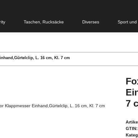
ity
Taschen, Rucksäcke
Diverses
Sport und
hand,Gürtelclip, L. 16 cm, Kl. 7 cm
Fo
Ei
7 
Artik
GTIN:
Kateg