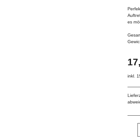
Perfek
Auftre
es mög
Gesam
Gewic
17
inkl. 
Liefer
abwei