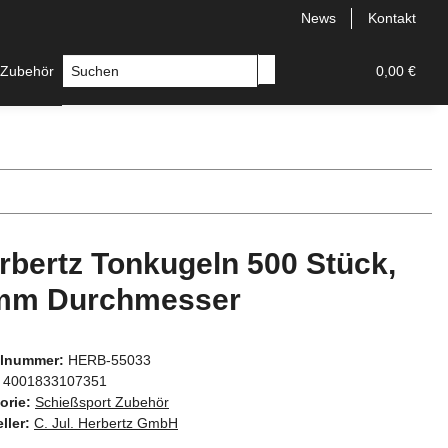
News
Kontakt
 Zubehör
Messer
Hersteller
0,00 €
rbertz Tonkugeln 500 Stück,
mm Durchmesser
elnummer:
HERB-55033
4001833107351
orie:
Schießsport Zubehör
ller:
C. Jul. Herbertz GmbH