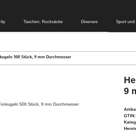
ity
Taschen, Rucksäcke
Diverses
Sport und
nkugeln 500 Stück, 9 mm Durchmesser
He
9 
Artik
GTIN:
Kateg
Herste