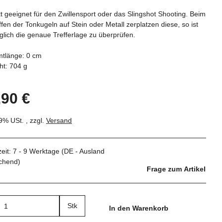
t geeignet für den Zwillensport oder das Slingshot Shooting. Beim
ffen der Tonkugeln auf Stein oder Metall zerplatzen diese, so ist
lich die genaue Trefferlage zu überprüfen.
tlänge: 0 cm
ht: 704 g
,90 €
19% USt. , zzgl.
Versand
zeit:
7 - 9 Werktage
(DE - Ausland
chend)
Frage zum Artikel
Stk
In den Warenkorb