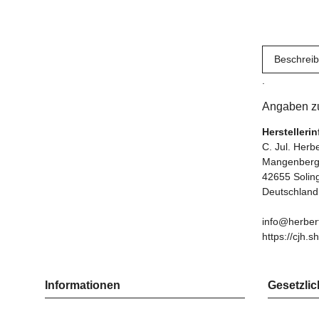
Beschrei
.
Angaben zu
Herstelleri
C. Jul. Her
Mangenberge
42655 Solin
Deutschland
info@herber
https://cjh.s
Informationen
Gesetzlic