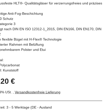
ssfeste HLT®- Qualitätsgläser für verzerrungsfreies und präzises
n
itige Anti-Fog-Beschichtung
0 Schutz
kategorie 3
tigt nach DIN EN ISO 12312-1_2015, DIN EN166, DIN EN170, DIN
2
 flexible Bügel mit H-Flex® Technologie
erter Rahmen mit Belüftung
abnehmbarem Polster und Etui
al:
Polycarbonat
l: Kunststoff
,20 €
19% USt. ,
Versandkostenfreie Lieferung
zeit:
3 - 5 Werktage
(DE - Ausland