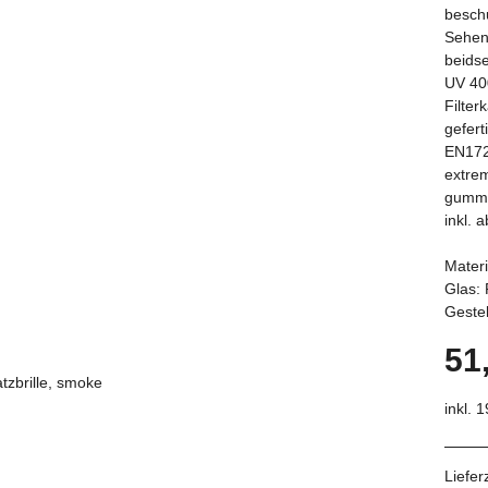
beschu
Sehe
beidse
UV 40
Filter
gefer
EN17
extrem
gummi
inkl. 
Materi
Glas: 
Gestel
51
inkl. 
Liefer