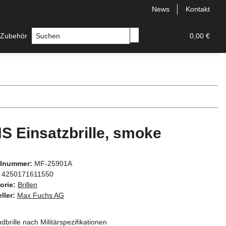
News
Kontakt
 Zubehör
Messer
Hersteller
0,00 €
S Einsatzbrille, smoke
elnummer:
MF-25901A
4250171611550
orie:
Brillen
ller:
Max Fuchs AG
ndbrille nach Militärspezifikationen