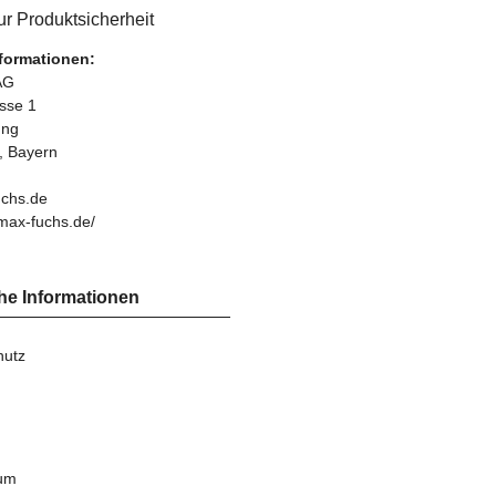
r Produktsicherheit
nformationen:
AG
asse 1
ung
, Bayern
chs.de
max-fuchs.de/
he Informationen
hutz
um