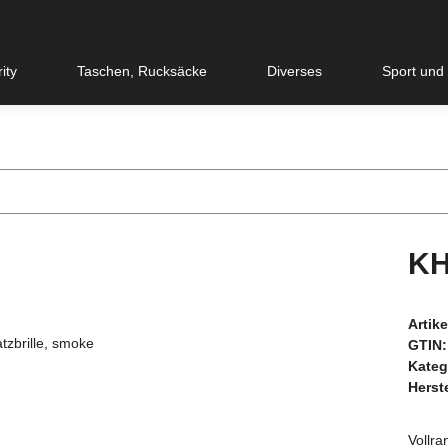
ity
Taschen, Rucksäcke
Diverses
Sport und
KH
Artik
GTIN:
Kateg
Herste
Vollra