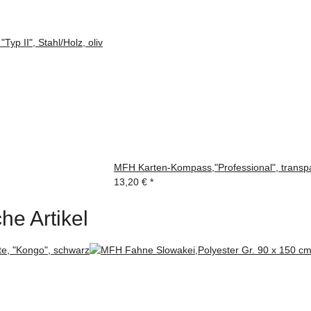
Typ II", Stahl/Holz, oliv
MFH Karten-Kompass,"Professional", transp
13,20 €
*
he Artikel