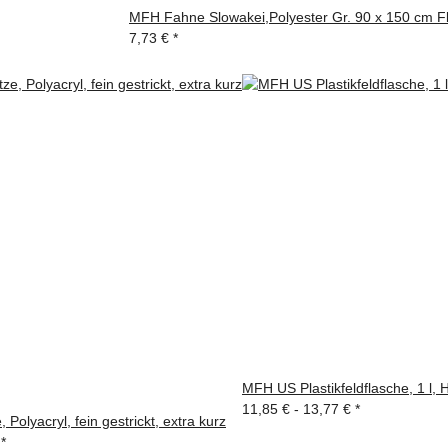
MFH Fahne Slowakei,Polyester Gr. 90 x 150 cm 
7,73 €
*
MFH US Plastikfeldflasche, 1 l, H
11,85 € -
13,77 €
*
Polyacryl, fein gestrickt, extra kurz
€
*