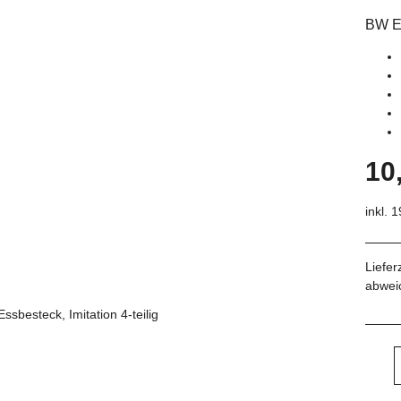
BW Es
10
inkl. 
Liefer
abwei