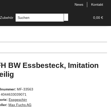
News
Kontakt
 Zubehör
Messer
Hersteller
0,00 €
H BW Essbesteck, Imitation
eilig
elnummer:
MF-33563
4044633039071
orie:
Essgeschirr
ller:
Max Fuchs AG