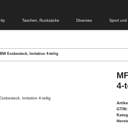
ity
Taschen, Rucksäcke
Diverses
Sport und
W Essbesteck, Imitation 4-teilig
MF
4-t
Artik
GTIN:
Kateg
Herste