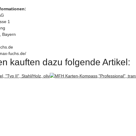
nformationen:
AG
asse 1
ung
, Bayern
chs.de
max-fuchs.de/
n kauften dazu folgende Artikel: