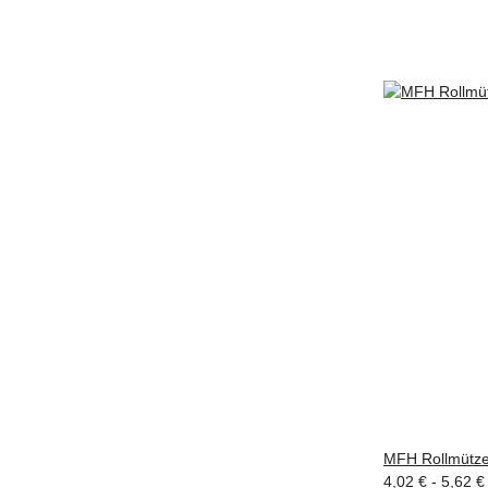
MFH Rollmütze, 
4,02 € -
5,62 