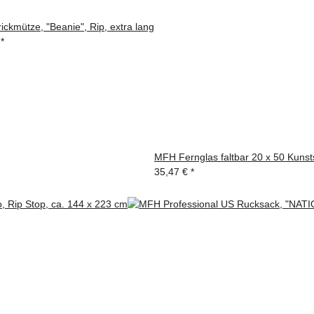
ickmütze, "Beanie", Rip, extra lang
€
*
MFH Fernglas faltbar 20 x 50 Kunst
35,47 €
*