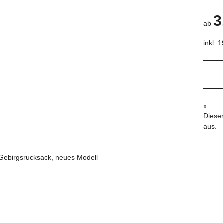
3
ab
inkl. 
x
Dieser
aus.