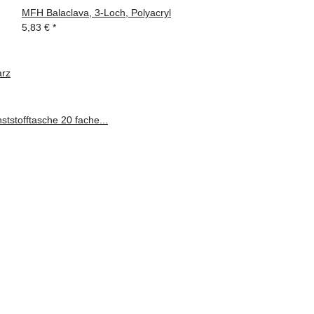
MFH Balaclava, 3-Loch, Polyacryl
5,83 €
*
arz