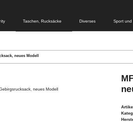
ity
Taschen, Rucksäcke
Diverses
Sport und
ksack, neues Modell
MF
ne
Artik
Kateg
Herste