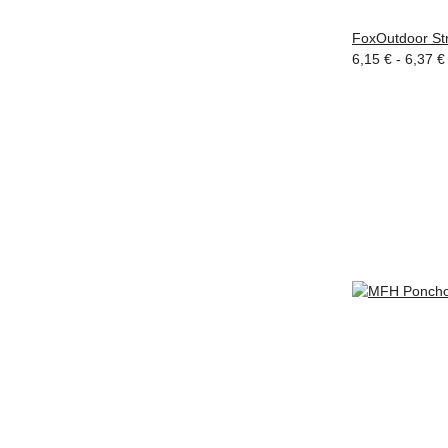
FoxOutdoor Str
6,15 € -
6,37 