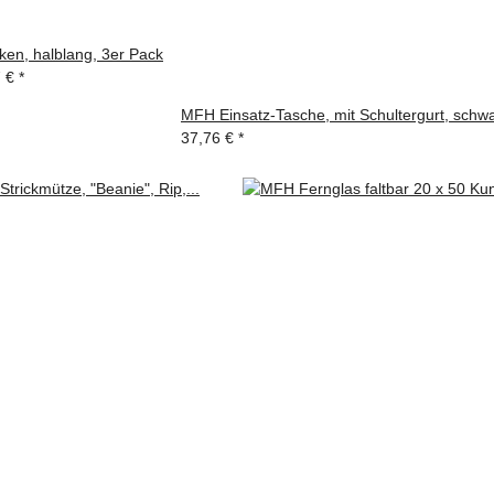
en, halblang, 3er Pack
7 €
*
MFH Einsatz-Tasche, mit Schultergurt, schw
37,76 €
*