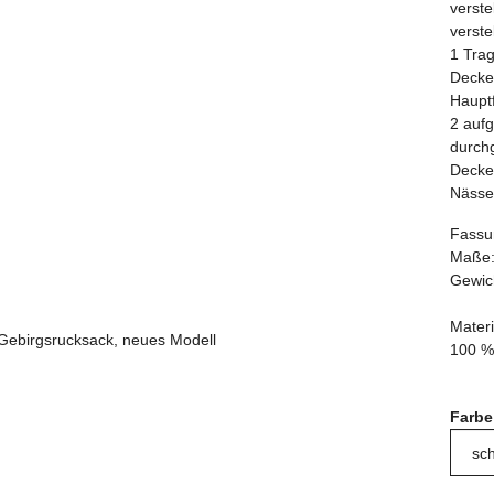
verste
verst
1 Trag
Deckel
Hauptf
2 aufg
durch
Deckel
Nässe
Fassu
Maße: 
Gewich
Materi
100 %
Farb