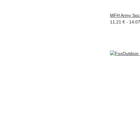
MFH Army Sock
11,21 € -
14,0