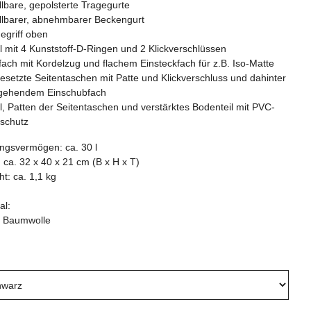
llbare, gepolsterte Tragegurte
ellbarer, abnehmbarer Beckengurt
egriff oben
 mit 4 Kunststoff-D-Ringen und 2 Klickverschlüssen
ach mit Kordelzug und flachem Einsteckfach für z.B. Iso-Matte
esetzte Seitentaschen mit Patte und Klickverschluss und dahinter
gehendem Einschubfach
, Patten der Seitentaschen und verstärktes Bodenteil mit PVC-
schutz
ngsvermögen: ca. 30 l
ca. 32 x 40 x 21 cm (B x H x T)
t: ca. 1,1 kg
al:
 Baumwolle
e