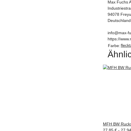
Max Fuchs 
Industriestr
94078 Frey
Deutschland
info@max-fu
https://www.
fleck
Farbe:
Ähnlic
MFH BW Rucks
27,85 € -
27,9