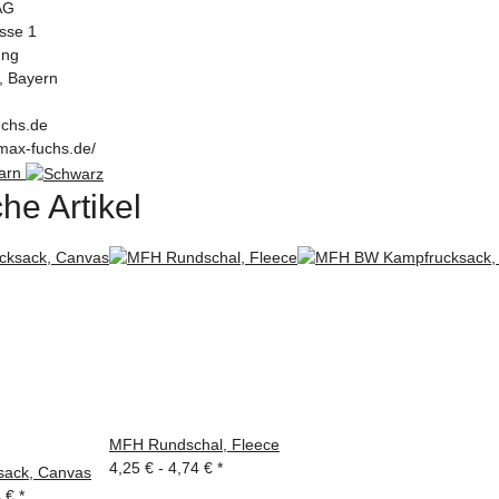
AG
asse 1
ung
, Bayern
chs.de
max-fuchs.de/
tarn
he Artikel
MFH Rundschal, Fleece
4,25 € -
4,74 €
*
ack, Canvas
4 €
*