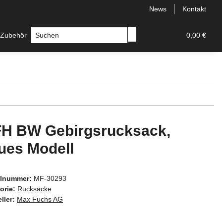
News
Kontakt
 Zubehör
Messer
Hersteller
0,00 €
H BW Gebirgsrucksack,
ues Modell
elnummer:
MF-30293
orie:
Rucksäcke
ller:
Max Fuchs AG