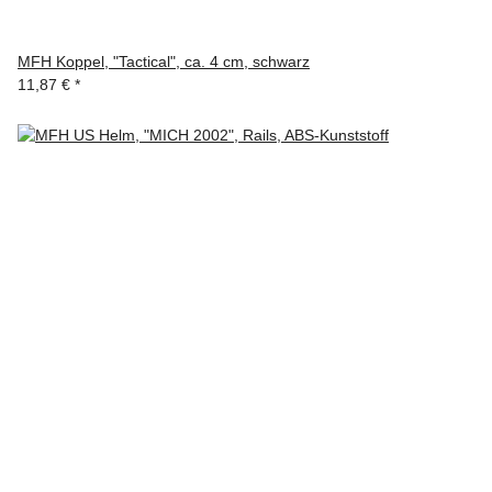
MFH Koppel, "Tactical", ca. 4 cm, schwarz
11,87 €
*