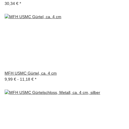
30,34 €
*
MFH USMC Gürtel, ca. 4 cm
9,99 € -
11,18 €
*