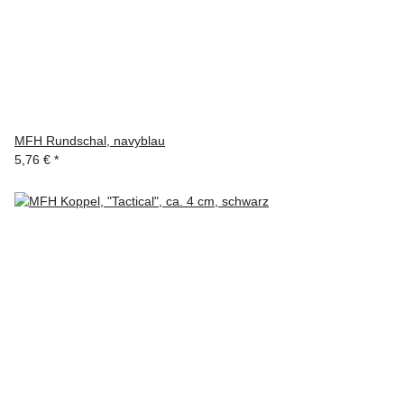
MFH Rundschal, navyblau
5,76 €
*