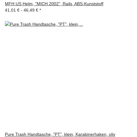
MFH US Helm, "MICH 2002", Rails, ABS-Kunststoff
41,01 € -
46,49 €
*
Pure Trash Handtasche, "PT", klein, Karabinerhaken, oliv