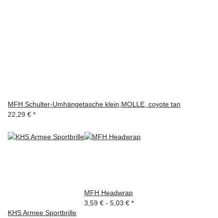
MFH Schulter-Umhängetasche klein,MOLLE, coyote tan
22,29 €
*
MFH Headwrap
3,59 € -
5,03 €
*
KHS Armee Sportbrille