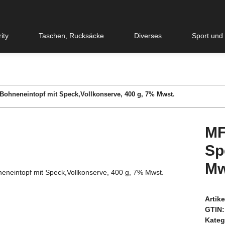
ity
Taschen, Rucksäcke
Diverses
Sport und
Bohneneintopf mit Speck,Vollkonserve, 400 g, 7% Mwst.
MF
Sp
Mw
Artik
GTIN:
Kateg