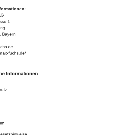
nformationen:
AG
asse 1
ung
, Bayern
chs.de
max-fuchs.de/
he Informationen
hutz
um
gesetzhinweise