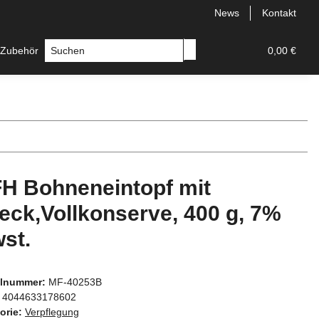
News
Kontakt
 Zubehör
Messer
Hersteller
0,00 €
H Bohneneintopf mit
eck,Vollkonserve, 400 g, 7%
st.
elnummer:
MF-40253B
4044633178602
orie:
Verpflegung