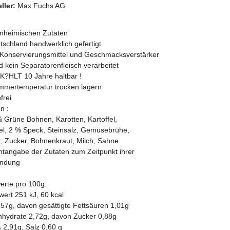
ller:
Max Fuchs AG
inheimischen Zutaten
tschland handwerklich gefertigt
Konservierungsmittel und Geschmacksverstärker
d kein Separatorenfleisch verarbeitet
?HLT 10 Jahre haltbar !
immertemperatur trocken lagern
frei
n :
 Grüne Bohnen, Karotten, Kartoffel,
el, 2 % Speck, Steinsalz, Gemüsebrühe,
r, Zucker, Bohnenkraut, Milch, Sahne
ntangabe der Zutaten zum Zeitpunkt ihrer
ndung
erte pro 100g:
ert 251 kJ, 60 kcal
,57g, davon gesättigte Fettsäuren 1,01g
nhydrate 2,72g, davon Zucker 0,88g
 2,91g, Salz 0,60 g