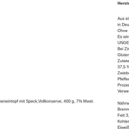
Herste
Aus e
in Deu
Ohne 
Es wir
UNGEK
Bei Z
Gluten
Zutate
37,5 %
Zwieb
Pfeffe
Proze
Verwe
Nährw
Brennw
Fett 3
Kohle
Eiweiß