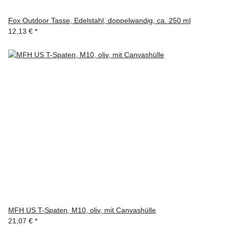
Fox Outdoor Tasse, Edelstahl, doppelwandig, ca. 250 ml
12,13 €
*
MFH US T-Spaten, M10, oliv, mit Canvashülle
21,07 €
*