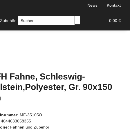
News
Kontakt
 Zubehör
Messer
Hersteller
0,00 €
H Fahne, Schleswig-
lstein,Polyester, Gr. 90x150
m
elnummer:
MF-35105O
4044633058355
orie:
Fahnen und Zubehör