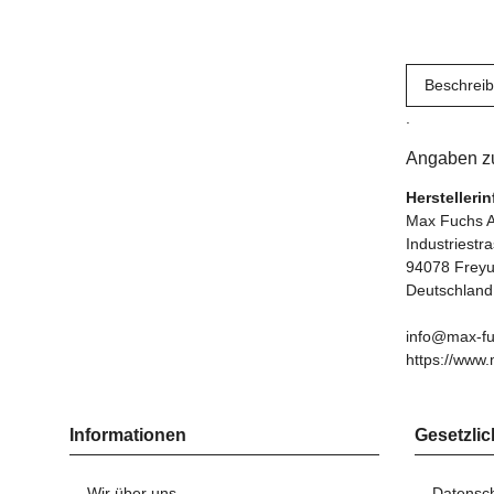
Beschrei
.
Angaben zu
Herstelleri
Max Fuchs 
Industriestr
94078 Frey
Deutschland
info@max-fu
https://www.
Informationen
Gesetzlic
Wir über uns
Datensc