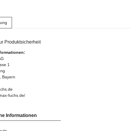
bung
r Produktsicherheit
nformationen:
AG
asse 1
ung
, Bayern
chs.de
max-fuchs.de/
he Informationen
hutz