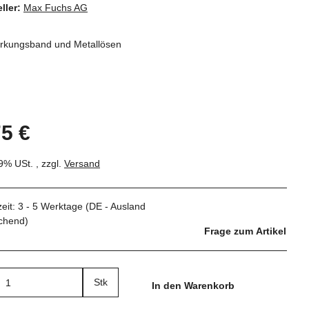
ller:
Max Fuchs AG
ärkungsband und Metallösen
75 €
19% USt. , zzgl.
Versand
zeit:
3 - 5 Werktage
(DE - Ausland
chend)
Frage zum Artikel
Stk
In den Warenkorb