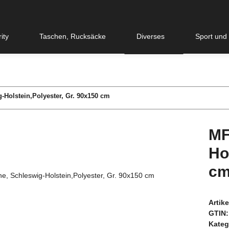
ity
Taschen, Rucksäcke
Diverses
Sport und
Holstein,Polyester, Gr. 90x150 cm
MF
Ho
c
Artik
GTIN:
Kateg