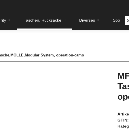
rity
Taschen, Rucksäcke
Diverses
Sport u
asche,MOLLE,Modular System, operation-camo
MF
Ta
op
Artik
GTIN:
Kateg