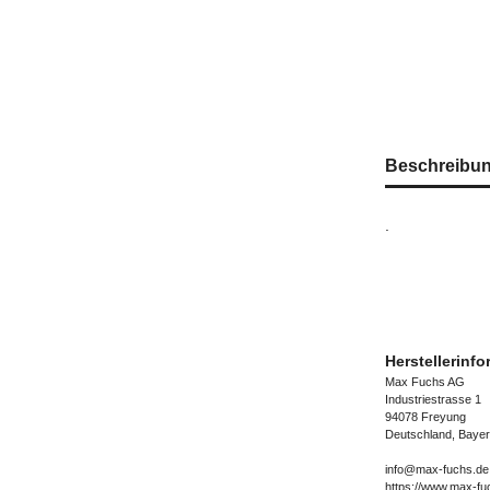
Beschreibu
.
Herstellerinf
Max Fuchs AG
Industriestrasse 1
94078 Freyung
Deutschland, Baye
info@max-fuchs.de
https://www.max-fu