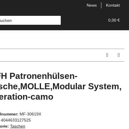
News
Kontakt
nd Zubehör
Messer
Hersteller
0,00 €
H Patronenhülsen-
sche,MOLLE,Modular System,
eration-camo
elnummer:
MF-30619X
4044633127525
orie:
Taschen