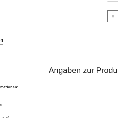
ng
Angaben zur Produk
ormationen:
rn
chs.de/