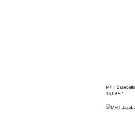
MFH Baseballsc
16,09 €
*