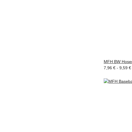
MFH BW Hosengü
7,96 € -
9,59 