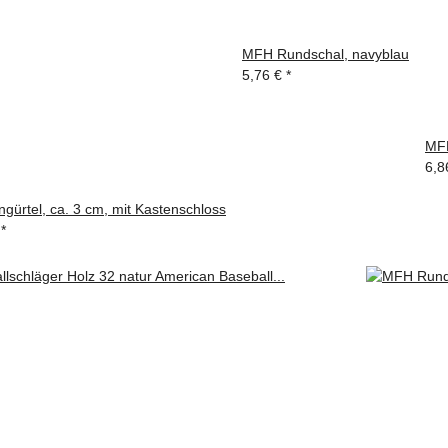
MFH Rundschal, navyblau
5,76 €
*
MFH
6,8
rtel, ca. 3 cm, mit Kastenschloss
€
*