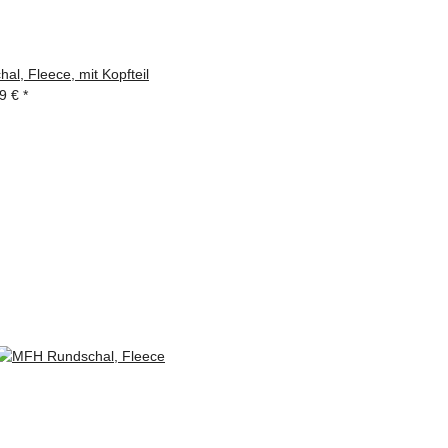
l, Fleece, mit Kopfteil
39 €
*