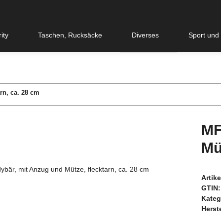
ity
Taschen, Rucksäcke
Diverses
Sport und
rn, ca. 28 cm
MF
Mü
Artik
GTIN:
Kateg
Herste