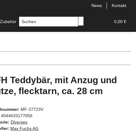
News
Kontakt
 Zubehör
Messer
Hersteller
0,00 €
H Teddybär, mit Anzug und
tze, flecktarn, ca. 28 cm
elnummer:
MF-37723V
4044633177056
orie:
Diverses
ller:
Max Fuchs AG