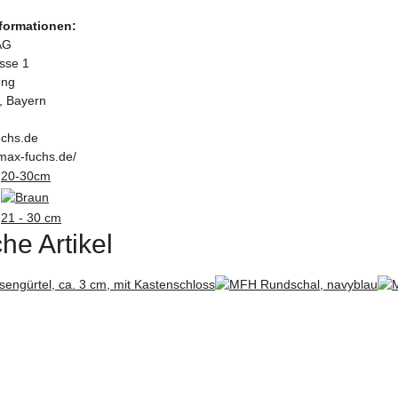
nformationen:
AG
asse 1
ung
, Bayern
chs.de
max-fuchs.de/
20-30cm
21 - 30 cm
he Artikel