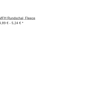
MFH Rundschal, Fleece
4,89 € -
5,24 €
*