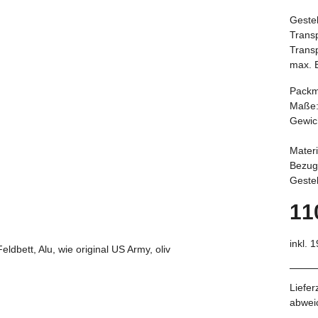
Gestel
Transp
Trans
max. 
Packma
Maße: 
Gewich
Materi
Bezug
Geste
11
inkl. 
Liefer
abwei