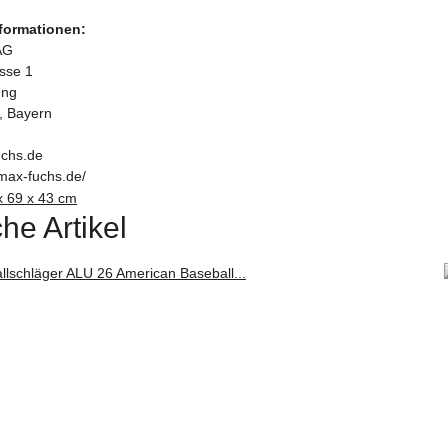
nformationen:
AG
asse 1
ung
, Bayern
chs.de
max-fuchs.de/
x 69 x 43 cm
he Artikel