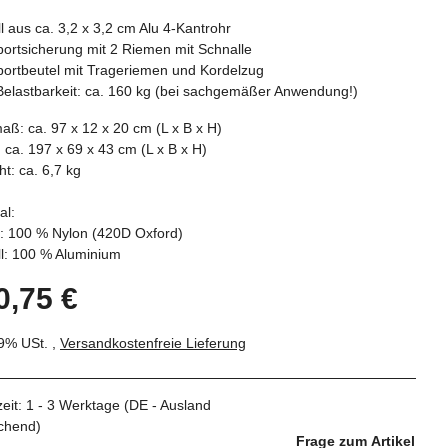
l aus ca. 3,2 x 3,2 cm Alu 4-Kantrohr
ortsicherung mit 2 Riemen mit Schnalle
portbeutel mit Trageriemen und Kordelzug
Belastbarkeit: ca. 160 kg (bei sachgemäßer Anwendung!)
ß: ca. 97 x 12 x 20 cm (L x B x H)
ca. 197 x 69 x 43 cm (L x B x H)
t: ca. 6,7 kg
al:
: 100 % Nylon (420D Oxford)
ll: 100 % Aluminium
0,75 €
19% USt. ,
Versandkostenfreie Lieferung
zeit:
1 - 3 Werktage
(DE - Ausland
chend)
Frage zum Artikel