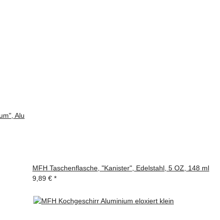
um", Alu
MFH Taschenflasche, "Kanister", Edelstahl, 5 OZ, 148 ml
9,89 €
*