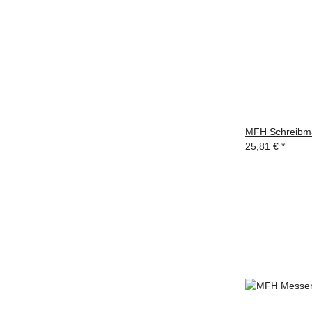
MFH Schreibma
25,81 €
*