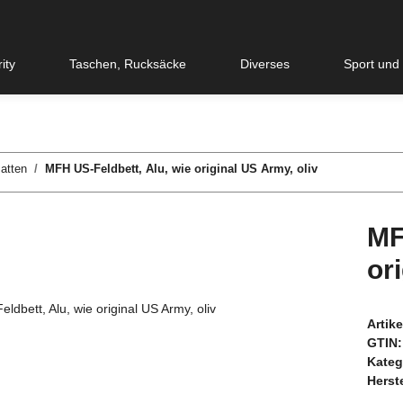
ity
Taschen, Rucksäcke
Diverses
Sport und
atten
MFH US-Feldbett, Alu, wie original US Army, oliv
MF
or
Artik
GTIN:
Kateg
Herste