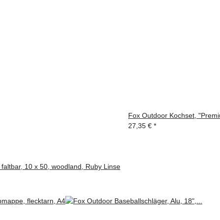
Fox Outdoor Kochset, "Premi
27,35 €
*
faltbar, 10 x 50, woodland, Ruby Linse