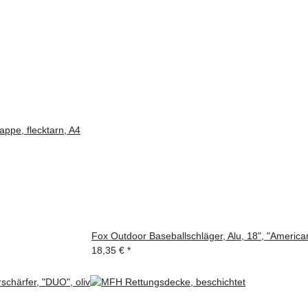
ppe, flecktarn, A4
Fox Outdoor Baseballschläger, Alu, 18", "America
18,35 €
*