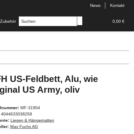
News
Kontakt
 Zubehör
Messer
Hersteller
0,00 €
H US-Feldbett, Alu, wie
iginal US Army, oliv
elnummer:
MF-31904
4044633038258
orie:
Liegen & Hängematten
ller:
Max Fuchs AG