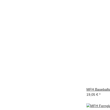
MFH Baseballsc
19,05 €
*