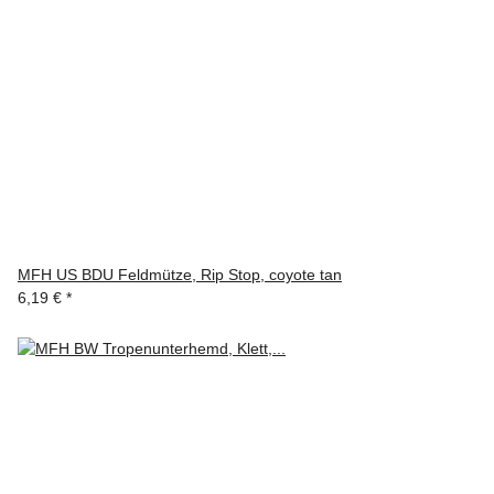
MFH US BDU Feldmütze, Rip Stop, coyote tan
6,19 €
*