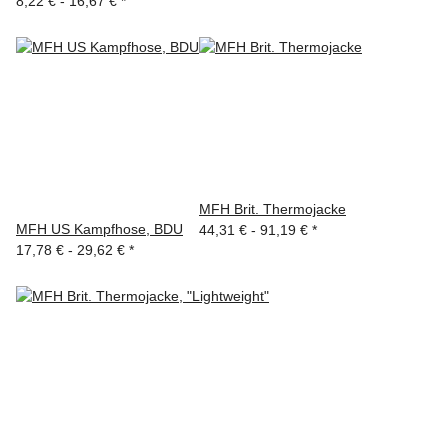
8,22 € -
16,67 €
*
MFH Brit. Thermojacke
MFH US Kampfhose, BDU
44,31 € -
91,19 €
*
17,78 € -
29,62 €
*