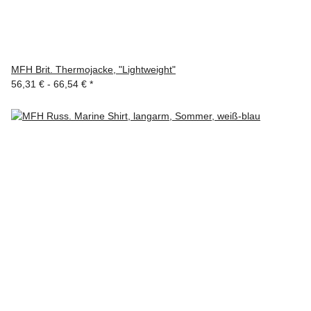
MFH Brit. Thermojacke, "Lightweight"
56,31 € -
66,54 €
*