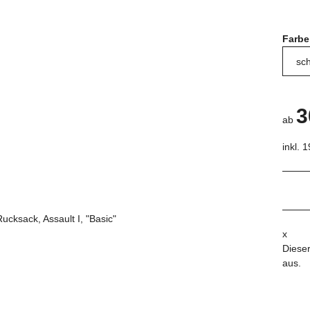
Farb
3
ab
inkl. 
x
Dieser
aus.