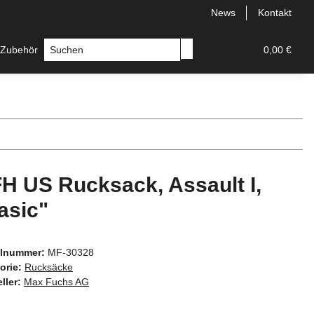
News
Kontakt
 Zubehör
Messer
Hersteller
0,00 €
H US Rucksack, Assault I,
asic"
elnummer:
MF-30328
orie:
Rucksäcke
ller:
Max Fuchs AG