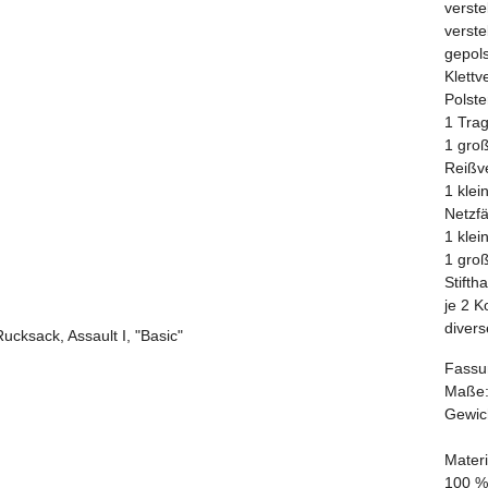
verste
verst
gepol
Klettv
Polst
1 Trag
1 gro
Reißv
1 klei
Netzf
1 kle
1 gro
Stiftha
je 2 
divers
Fassu
Maße: 
Gewich
Materi
100 %