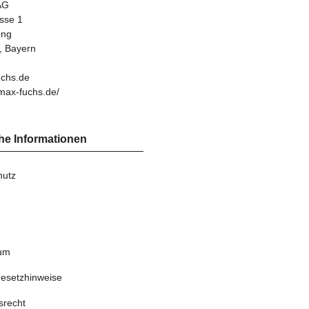
AG
asse 1
ung
, Bayern
chs.de
max-fuchs.de/
he Informationen
hutz
um
gesetzhinweise
srecht