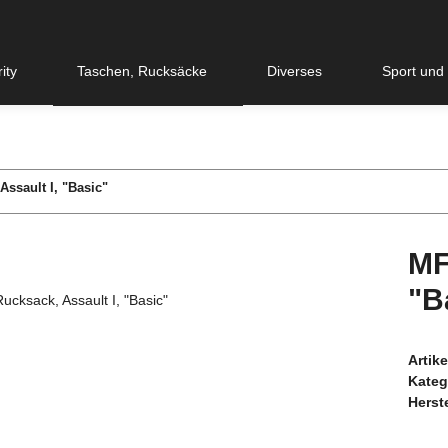
ity
Taschen, Rucksäcke
Diverses
Sport und
ssault I, "Basic"
MF
"B
Artik
Kateg
Herste