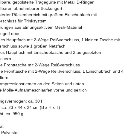
llbare, gepolsterte Tragegurte mit Metall D-Ringen
ellbarer, abnehmbarer Beckengurt
sterter Rückenbereich mit großem Einschubfach mit
erschluss für Trinksystem
erungen aus atmungsaktivem Mesh-Material
egriff oben
ßes Hauptfach mit 2-Wege Reißverschluss, 1 kleinen Tasche mit
erschluss sowie 1 großen Netzfach
nes Hauptfach mit Einschubtasche und 2 aufgesetzten
ächern
ine Fronttasche mit 2-Wege Reißverschluss
ße Fronttasche mit 2-Wege Reißverschluss, 1 Einschubfach und 4
ltern
Kompressionsriemen an den Seiten und unten
e Molle-Aufnahmeschlaufen vorne und seitlich
ngsvermögen: ca. 30 l
ca. 23 x 44 x 24 cm (B x H x T)
t: ca. 950 g
al:
 Polyester