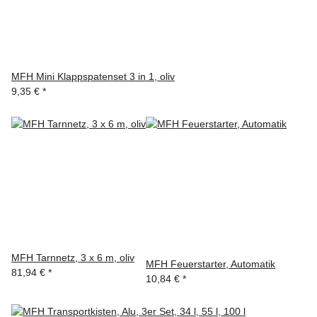
MFH Mini Klappspatenset 3 in 1, oliv
9,35 €
*
MFH Tarnnetz, 3 x 6 m, oliv
MFH Feuerstarter, Automatik
81,94 €
*
10,84 €
*