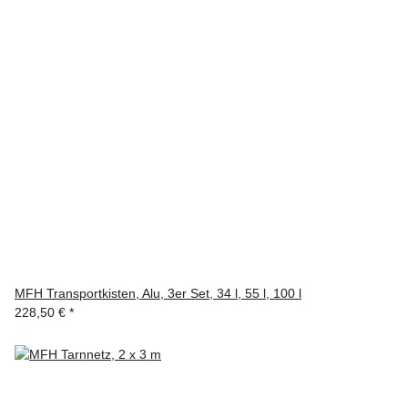
MFH Transportkisten, Alu, 3er Set, 34 l, 55 l, 100 l
228,50 €
*