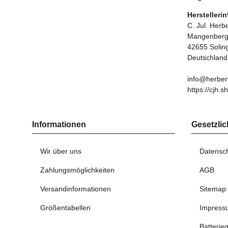
Herstelleri
C. Jul. Her
Mangenberge
42655 Solin
Deutschland
info@herber
https://cjh.s
Informationen
Gesetzlic
Wir über uns
Datensc
Zahlungsmöglichkeiten
AGB
Versandinformationen
Sitemap
Größentabellen
Impress
Batterie