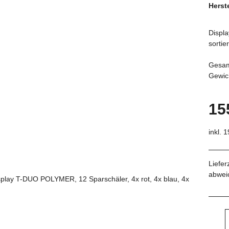
Herste
Displa
sortie
Gesam
Gewic
15
inkl. 
Liefer
abwei