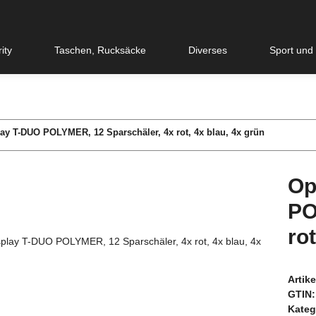
ity
Taschen, Rucksäcke
Diverses
Sport und
lay T-DUO POLYMER, 12 Sparschäler, 4x rot, 4x blau, 4x grün
Op
PO
ro
Artik
GTIN:
Kateg