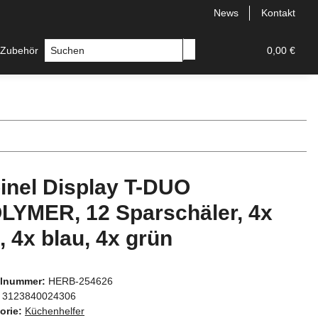
News
Kontakt
 Zubehör
Messer
Hersteller
0,00 €
inel Display T-DUO
LYMER, 12 Sparschäler, 4x
t, 4x blau, 4x grün
elnummer:
HERB-254626
3123840024306
orie:
Küchenhelfer