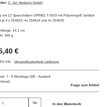
ller:
C. Jul. Herbertz GmbH
y mit 12 Sparschälern OPINEL T-DUO mit Polymergriff, farblich
rt je 4 x 254623, 4x 254624 und 4x 254625.
tlänge: 14,1 cm
ht: 360 g
5,40 €
19% USt. ,
Versandkostenfreie Lieferung
zeit:
7 - 9 Werktage
(DE - Ausland
chend)
Frage zum Artikel
Stk
In den Warenkorb