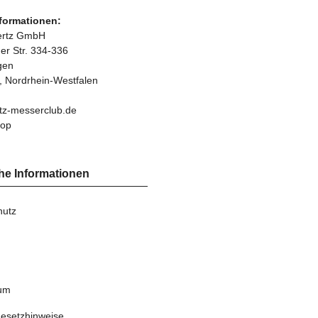
nformationen:
bertz GmbH
r Str. 334-336
gen
, Nordrhein-Westfalen
tz-messerclub.de
hop
he Informationen
hutz
um
gesetzhinweise