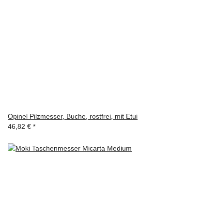
Opinel Pilzmesser, Buche, rostfrei, mit Etui
46,82 €
*