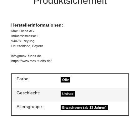
Produktsicherheit
Herstellerinformationen:
Max Fuchs AG
Industriestrasse 1
94078 Freyung
Deutschland, Bayern
info@max-fuchs.de
https://www.max-fuchs.de/
Farbe:
Oliv
Geschlecht:
Unisex
Altersgruppe:
Erwachsene (ab 13 Jahren)