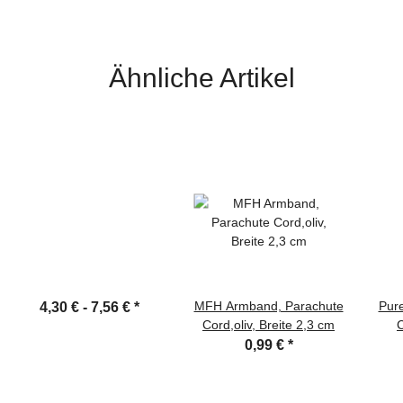
Ähnliche Artikel
MFH Armband, Parachute
Pur
4,30 € -
7,56 €
*
Cord,oliv, Breite 2,3 cm
C
0,99 €
*