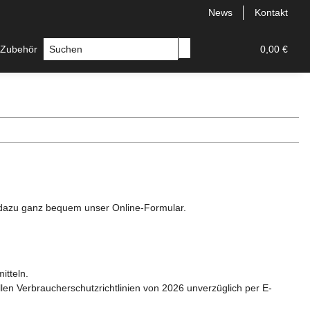
News
Kontakt
 Zubehör
Messer
Hersteller
0,00 €
e dazu ganz bequem unser Online-Formular.
itteln.
len Verbraucherschutzrichtlinien von 2026 unverzüglich per E-