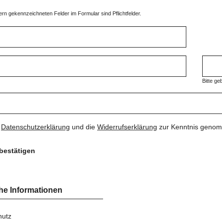
ern gekennzeichneten Felder im Formular sind Pflichtfelder.
Bitte g
e
Datenschutzerklärung
und die
Widerrufserklärung
zur Kenntnis geno
bestätigen
he Informationen
hutz