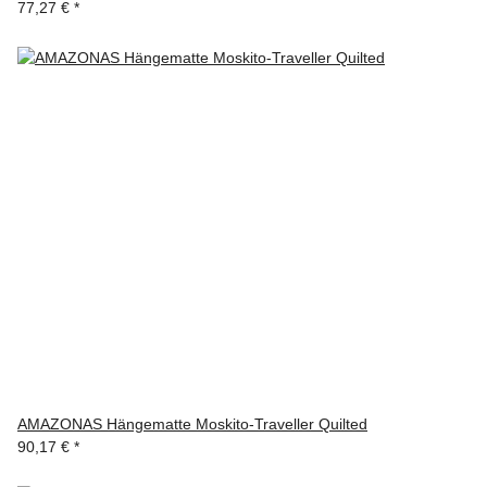
77,27 €
*
AMAZONAS Hängematte Moskito-Traveller Quilted
90,17 €
*