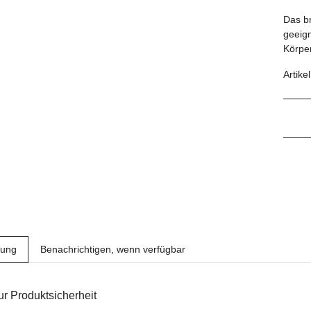
Das br
geeign
Körpe
Artike
bung
Benachrichtigen, wenn verfügbar
r Produktsicherheit