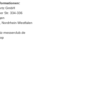
nformationen:
bertz GmbH
r Str. 334-336
gen
, Nordrhein-Westfalen
tz-messerclub.de
hop