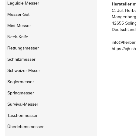
Laguiole Messer
Herstelleri
C. Jul. Her
Messer-Set
Mangenberge
42655 Solin
Mini-Messer
Deutschland
Neck-Knife
info@herber
Rettungsmesser
https://cjh.s
Schnitzmesser
Schweizer Msser
Seglermesser
Springmesser
Survival-Messer
Taschenmesser
Überlebensmesser