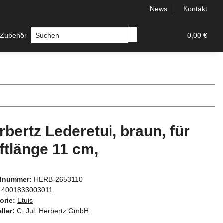
News
Kontakt
 Zubehör
Messer
Hersteller
0,00 €
rbertz Lederetui, braun, für
ftlänge 11 cm,
elnummer:
HERB-2653110
4001833003011
orie:
Etuis
ller:
C. Jul. Herbertz GmbH