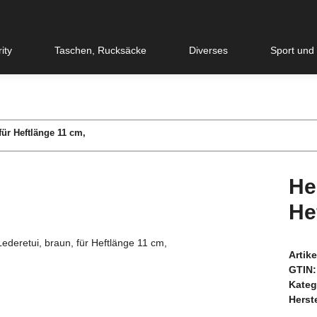
ity
Taschen, Rucksäcke
Diverses
Sport und
für Heftlänge 11 cm,
He
He
Artik
GTIN:
Kateg
Herste