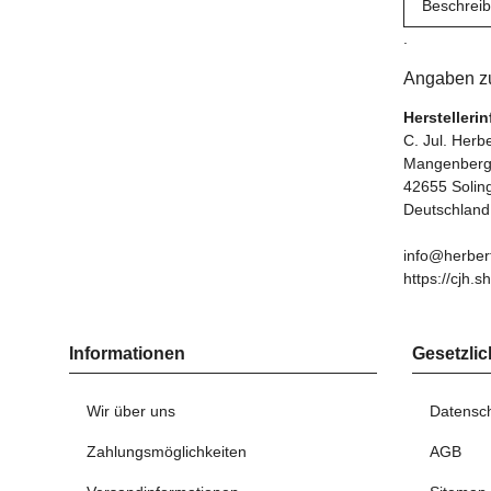
Beschrei
.
Angaben zu
Herstelleri
C. Jul. Her
Mangenberge
42655 Solin
Deutschland
info@herber
https://cjh.s
Informationen
Gesetzlic
Wir über uns
Datensc
Zahlungsmöglichkeiten
AGB