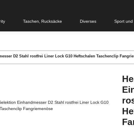
ity
Taschen, Rucksäcke
Diverses
Sport und
messer D2 Stahl rostfrei Liner Lock G10 Heftschalen Taschenclip Fangr
He
Ei
ro
He
Fa