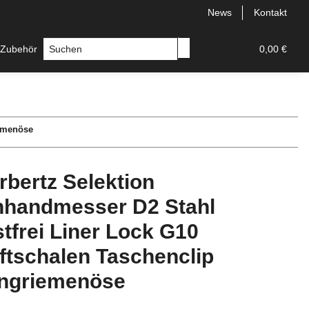
News
Kontakt
 Zubehör
Messer
Hersteller
0,00 €
iemenöse
rbertz Selektion
nhandmesser D2 Stahl
stfrei Liner Lock G10
ftschalen Taschenclip
ngriemenöse