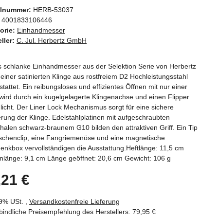
elnummer:
HERB-53037
4001833106446
orie:
Einhandmesser
ller:
C. Jul. Herbertz GmbH
s schlanke Einhandmesser aus der Selektion Serie von Herbertz
t einer satinierten Klinge aus rostfreiem D2 Hochleistungsstahl
tattet. Ein reibungsloses und effizientes Öffnen mit nur einer
ird durch ein kugelgelagerte Klingenachse und einen Flipper
icht. Der Liner Lock Mechanismus sorgt für eine sichere
erung der Klinge. Edelstahlplatinen mit aufgeschraubten
halen schwarz-braunem G10 bilden den attraktiven Griff. Ein Tip
schenclip, eine Fangriemenöse und eine magnetische
nkbox vervollständigen die Ausstattung.Heftlänge: 11,5 cm
nlänge: 9,1 cm Länge geöffnet: 20,6 cm Gewicht: 106 g
,21 €
19% USt. ,
Versandkostenfreie Lieferung
indliche Preisempfehlung des Herstellers
:
79,95 €