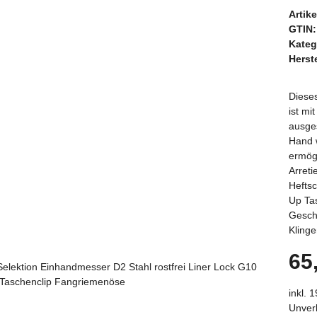
Artik
GTIN:
Kateg
Herste
Diese
ist mi
ausges
Hand w
ermögl
Arreti
Heftsc
Up Ta
Gesche
Klinge
65
inkl. 
Unverb