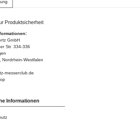
bung
r Produktsicherheit
nformationen:
bertz GmbH
r Str. 334-336
gen
, Nordrhein-Westfalen
tz-messerclub.de
hop
he Informationen
hutz