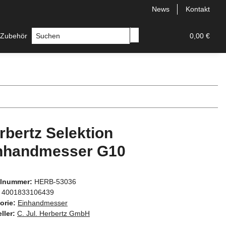
News
Kontakt
 Zubehör
Messer
Hersteller
0,00 €
rbertz Selektion
nhandmesser G10
elnummer:
HERB-53036
4001833106439
orie:
Einhandmesser
ller:
C. Jul. Herbertz GmbH