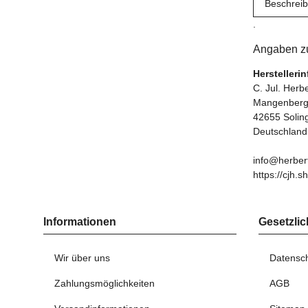
Beschrei
.
Angaben zu
Herstelleri
C. Jul. Her
Mangenberge
42655 Solin
Deutschland
info@herber
https://cjh.s
Informationen
Gesetzlic
Wir über uns
Datensc
Zahlungsmöglichkeiten
AGB