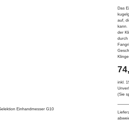
Das Ei
kugelg
auf, d
kann. 
der K
durch 
Fangr
Gesch
Klinge
74
inkl. 
Unverb
(Sie 
Liefer
abwei