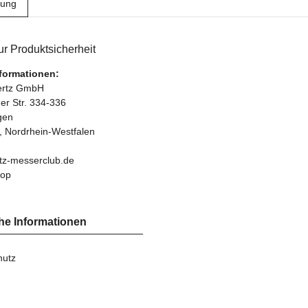
bung
r Produktsicherheit
nformationen:
bertz GmbH
r Str. 334-336
gen
, Nordrhein-Westfalen
tz-messerclub.de
hop
he Informationen
hutz