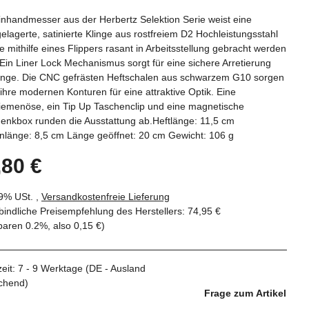
nhandmesser aus der Herbertz Selektion Serie weist eine
elagerte, satinierte Klinge aus rostfreiem D2 Hochleistungsstahl
ie mithilfe eines Flippers rasant in Arbeitsstellung gebracht werden
Ein Liner Lock Mechanismus sorgt für eine sichere Arretierung
linge. Die CNC gefrästen Heftschalen aus schwarzem G10 sorgen
ihre modernen Konturen für eine attraktive Optik. Eine
iemenöse, ein Tip Up Taschenclip und eine magnetische
enkbox runden die Ausstattung ab.Heftlänge: 11,5 cm
nlänge: 8,5 cm Länge geöffnet: 20 cm Gewicht: 106 g
,80 €
19% USt. ,
Versandkostenfreie Lieferung
indliche Preisempfehlung des Herstellers
:
74,95 €
sparen
0.2%
, also
0,15 €
)
zeit:
7 - 9 Werktage
(DE - Ausland
chend)
Frage zum Artikel