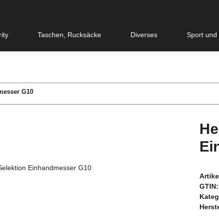
ity
Taschen, Rucksäcke
Diverses
Sport und
dmesser G10
He
Ei
Artik
GTIN:
Kateg
Herste