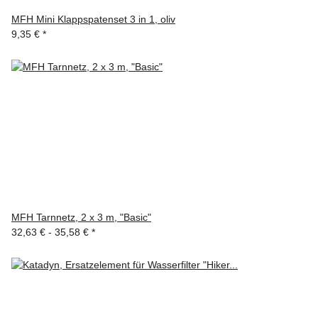
MFH Mini Klappspatenset 3 in 1, oliv
9,35 €
*
MFH Tarnnetz, 2 x 3 m, "Basic"
32,63 € -
35,58 €
*