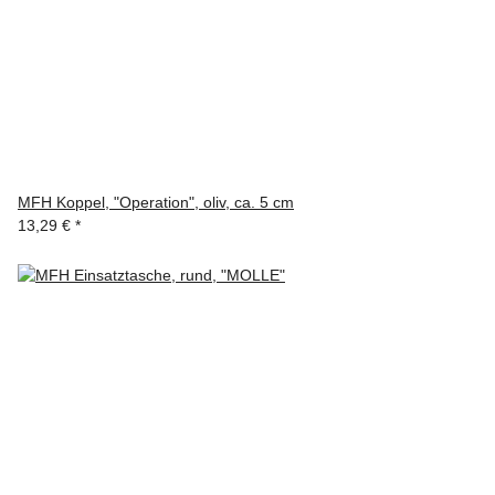
MFH Koppel, "Operation", oliv, ca. 5 cm
13,29 €
*