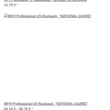
16,76 €
*
MFH Professional US Rucksack, "NATIONAL GUARD"
54,16 € -
56,76 €
*