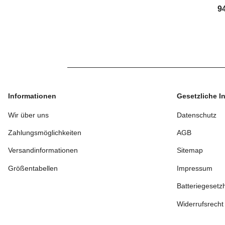
Ulti
9
s
Informationen
Gesetzliche I
Wir über uns
Datenschutz
Zahlungsmöglichkeiten
AGB
Versandinformationen
Sitemap
Größentabellen
Impressum
Batteriegesetz
Widerrufsrecht