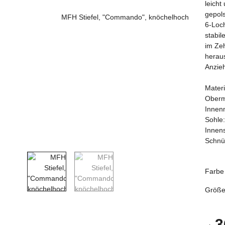
leich
gepols
6-Loc
stabil
im Ze
herau
Anzie
Materi
Oberma
Innenm
Sohle
Innens
Schnür
Farb
Größ
3