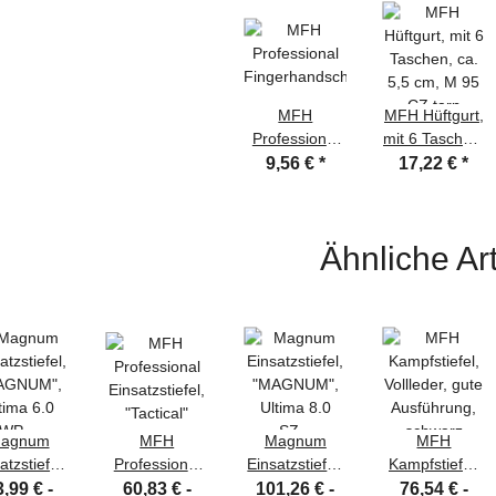
MFH
MFH Hüftgurt,
Professional
mit 6 Taschen,
Fingerhandschuhe,
ca. 5,5 cm, M
9,56 €
*
17,22 €
*
"Lightweight",
95 CZ tarn
flecktarn
Ähnliche Art
agnum
MFH
Magnum
MFH
atzstiefel,
Professional
Einsatzstiefel,
Kampfstiefel,
AGNUM",
Einsatzstiefel,
"MAGNUM",
Vollleder, gute
,99 € -
60,83 € -
101,26 € -
76,54 € -