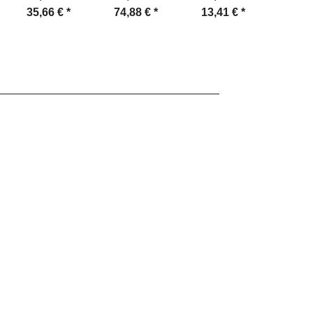
Klickverschluss,
Centurion 8.0
Kordelzug,
Gummi
35,66 €
*
74,88 €
*
13,41 €
*
75,4
desert
SZ
schwarz