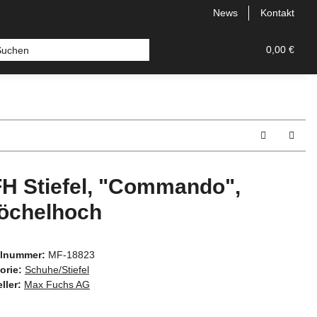
News
Kontakt
nd Zubehör
Messer
Hersteller
0,00 €
H Stiefel, "Commando",
öchelhoch
elnummer:
MF-18823
orie:
Schuhe/Stiefel
ller:
Max Fuchs AG