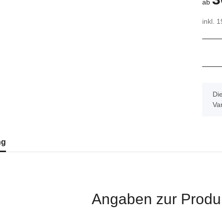
ab
inkl. 
x
Die
Var
ng
Angaben zur Produk