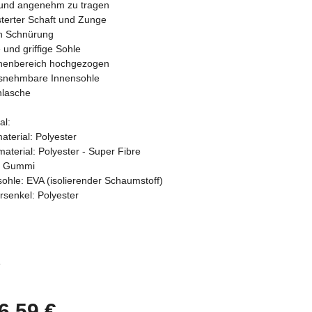
t und angenehm zu tragen
terter Schaft und Zunge
h Schnürung
e und griffige Sohle
henbereich hochgezogen
snehmbare Innensohle
hlasche
al:
terial: Polyester
aterial: Polyester - Super Fibre
: Gummi
ohle: EVA (isolierender Schaumstoff)
senkel: Polyester
e
e
6,59 €