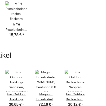
MFH
Pistolenbeinholster,
rechts,
15,78 €
*
flecktarn
ikel
Fox Outdoor
Magnum
Fox Outdoor
Fox O
Trekking-
Einsatzstiefel,
Badeschuhe,
Kältesch
Sandalen,
"MAGNUM",
Neopren,
"Fox 40
30,65 € -
72,10 € -
10,12 € -
39,43