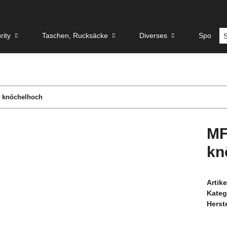
rity
Taschen, Rucksäcke
Diverses
Sport u
, knöchelhoch
MF
kn
Artik
Kateg
Herste