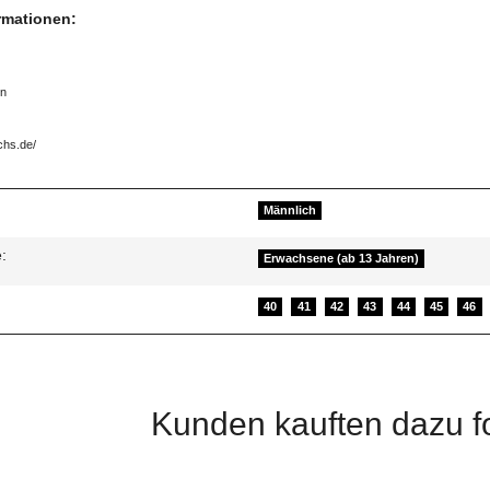
ormationen:
rn
chs.de/
Männlich
:
Erwachsene (ab 13 Jahren)
40
41
42
43
44
45
46
Kunden kauften dazu fo