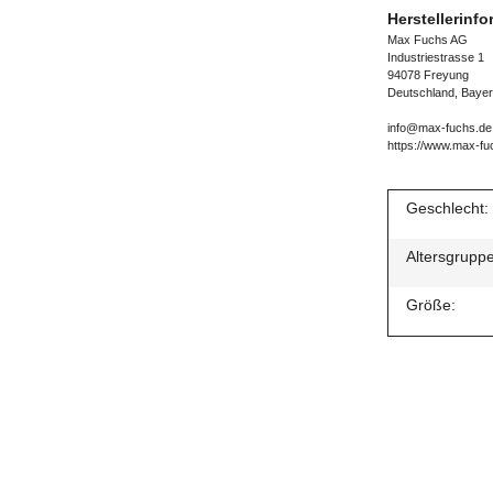
Herstellerinf
Max Fuchs AG
Industriestrasse 1
94078 Freyung
Deutschland, Baye
info@max-fuchs.de
https://www.max-fu
Geschlecht:
Altersgruppe
Größe: