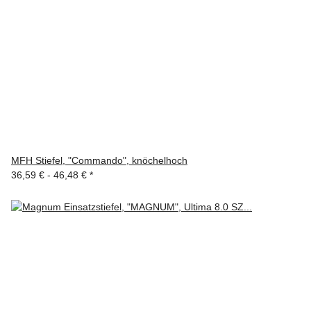
MFH Stiefel, "Commando", knöchelhoch
36,59 € -
46,48 €
*