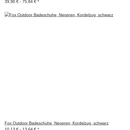
39,90 € -
75,84 €
*
Fox Outdoor Badeschuhe, Neopren, Kordelzug, schwarz
10,13 € -
13,64 €
*