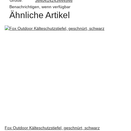
Größe:
36
40
41
42
43
44
45
46
Benachrichtigen, wenn verfügbar
Ähnliche Artikel
Fox Outdoor Kälteschutzstiefel, geschnürt, schwarz