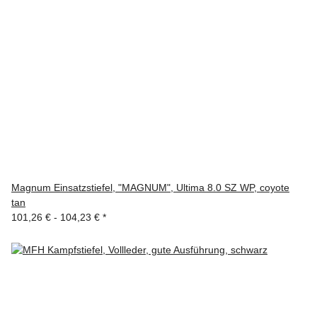
Magnum Einsatzstiefel, "MAGNUM", Ultima 8.0 SZ WP, coyote
tan
101,26 € -
104,23 €
*