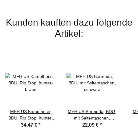
Kunden kauften dazu folgende
Artikel:
MFH US Kampfhose,
MFH US Bermuda, BDU,
MF
BDU, Rip Stop, hunter-
mit Seitentaschen,
braun
schwarz
34,47 €
*
22,09 €
*