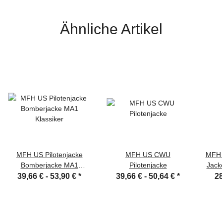
Ähnliche Artikel
MFH US Pilotenjacke
MFH US CWU
MFH 
Bomberjacke MA1
Pilotenjacke
Jack
Klassiker
39,66 € -
53,90 €
*
39,66 € -
50,64 €
*
28