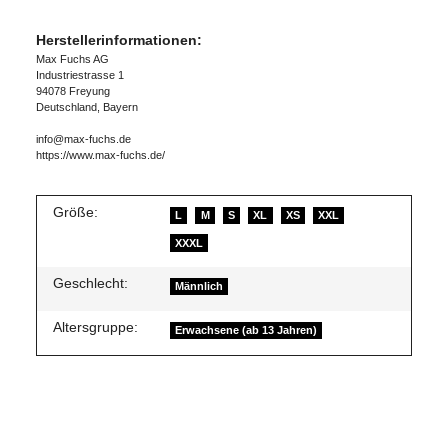
Herstellerinformationen:
Max Fuchs AG
Industriestrasse 1
94078 Freyung
Deutschland, Bayern
info@max-fuchs.de
https://www.max-fuchs.de/
Größe:
L
M
S
XL
XS
XXL
XXXL
Geschlecht:
Männlich
Altersgruppe:
Erwachsene (ab 13 Jahren)