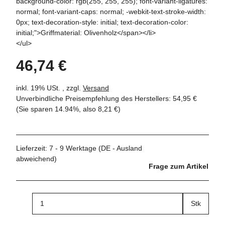
background-color: rgb(255, 255, 255); font-variant-ligatures:
normal; font-variant-caps: normal; -webkit-text-stroke-width:
0px; text-decoration-style: initial; text-decoration-color:
initial;">Griffmaterial: Olivenholz</span></li>
</ul>
46,74 €
inkl. 19% USt. , zzgl.
Versand
Unverbindliche Preisempfehlung des Herstellers
:
54,95 €
(Sie sparen
14.94%
, also
8,21 €
)
Lieferzeit:
7 - 9 Werktage
(DE - Ausland
abweichend)
Frage zum Artikel
Stk