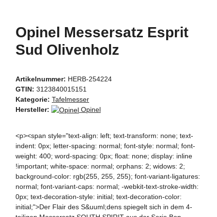
Opinel Messersatz Esprit
Sud Olivenholz
Artikelnummer:
HERB-254224
GTIN:
3123840015151
Kategorie:
Tafelmesser
Hersteller:
Opinel
<p><span style="text-align: left; text-transform: none; text-
indent: 0px; letter-spacing: normal; font-style: normal; font-
weight: 400; word-spacing: 0px; float: none; display: inline
!important; white-space: normal; orphans: 2; widows: 2;
background-color: rgb(255, 255, 255); font-variant-ligatures:
normal; font-variant-caps: normal; -webkit-text-stroke-width:
0px; text-decoration-style: initial; text-decoration-color:
initial;">Der Flair des S&uuml;dens spiegelt sich in dem 4-
teiligen Messersatz SOUTH SPIRIT aus der Serie Bon-