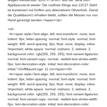
App&eacute;tit wieder. Die rostfreie Klinge aus 12C27 Stahl
ist kombiniert mit Griffen aus dekorativem Olivenholz. Damit
die Qualit&auml;t erhalten bleibt, sollten die Messer nur von
Hand gereinigt werden.</span></p>
<ul>
<li><span style="text-align: left; text-transform: none; text-
indent: 0px; letter-spacing: normal; font-style: normal; font-
weight: 400; word-spacing: 0px; float: none; display: inline
!important; white-space: normal; orphans: 2; widows: 2;
background-color: rgb(255, 255, 255); font-variant-ligatures:
normal; font-variant-caps: normal; -webkit-text-stroke-width:
0px; text-decoration-style: initial; text-decoration-color:
initial;">Griffl&auml;nge: 11 cm</span></li>
<li><span style="text-align: left; text-transform: none; text-
indent: 0px; letter-spacing: normal; font-style: normal; font-
weight: 400; word-spacing: 0px; float: none; display: inline
!important; white-space: normal; orphans: 2; widows: 2;
background-color: rgb(255, 255, 255); font-variant-ligatures:
normal; font-variant-caps: normal; -webkit-text-stroke-width:
0px; text-decoration-style: initial; text-decoration-color: