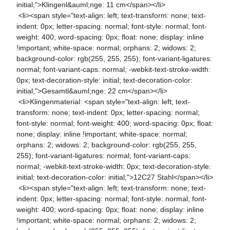
initial;">Klingenl&auml;nge: 11 cm</span></li>
<li><span style="text-align: left; text-transform: none; text-
indent: 0px; letter-spacing: normal; font-style: normal; font-
weight: 400; word-spacing: 0px; float: none; display: inline
!important; white-space: normal; orphans: 2; widows: 2;
background-color: rgb(255, 255, 255); font-variant-ligatures:
normal; font-variant-caps: normal; -webkit-text-stroke-width:
0px; text-decoration-style: initial; text-decoration-color:
initial;">Gesamtl&auml;nge: 22 cm</span></li>
<li>Klingenmaterial: <span style="text-align: left; text-
transform: none; text-indent: 0px; letter-spacing: normal;
font-style: normal; font-weight: 400; word-spacing: 0px; float:
none; display: inline !important; white-space: normal;
orphans: 2; widows: 2; background-color: rgb(255, 255,
255); font-variant-ligatures: normal; font-variant-caps:
normal; -webkit-text-stroke-width: 0px; text-decoration-style:
initial; text-decoration-color: initial;">12C27 Stahl</span></li>
<li><span style="text-align: left; text-transform: none; text-
indent: 0px; letter-spacing: normal; font-style: normal; font-
weight: 400; word-spacing: 0px; float: none; display: inline
!important; white-space: normal; orphans: 2; widows: 2;