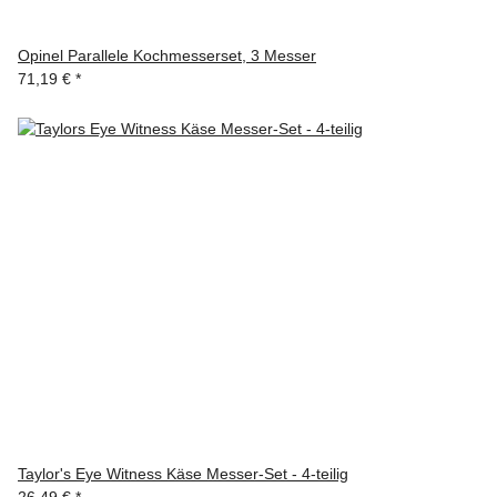
Opinel Parallele Kochmesserset, 3 Messer
71,19 €
*
Taylor's Eye Witness Käse Messer-Set - 4-teilig
26,49 €
*