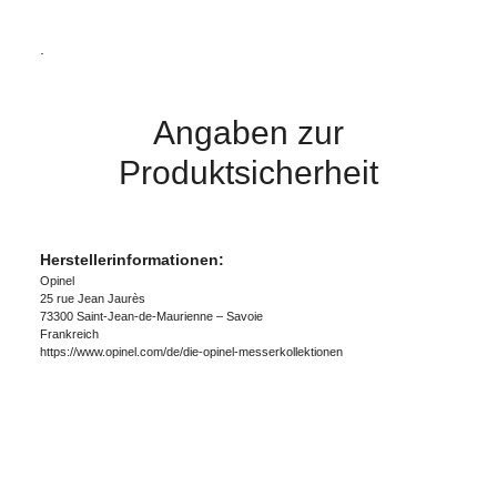
.
Angaben zur
Produktsicherheit
Herstellerinformationen:
Opinel
25 rue Jean Jaurès
73300 Saint-Jean-de-Maurienne – Savoie
Frankreich
https://www.opinel.com/de/die-opinel-messerkollektionen