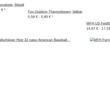
nskiste, Metall
1 €
*
Fox Outdoor Thermokissen, faltbar
5,58 € -
5,80 €
*
MFH US Feldfla
14,87 € -
17,3