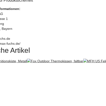
r Produktsicherheit
nformationen:
AG
asse 1
ung
, Bayern
chs.de
max-fuchs.de/
he Artikel