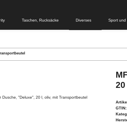
ity
Taschen, Rucksäcke
Diverses
Sport und
Transportbeutel
MF
20 
Artik
GTIN:
Kateg
Herste