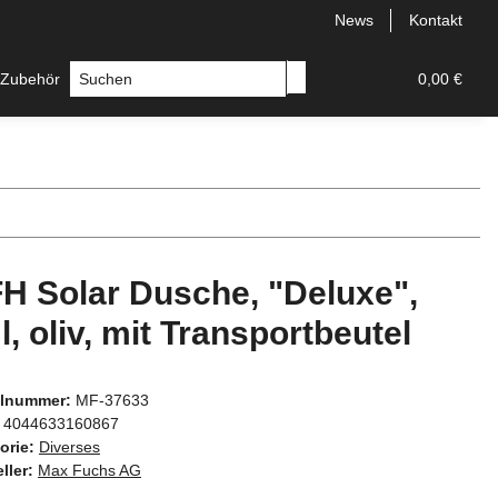
News
Kontakt
 Zubehör
Messer
Hersteller
0,00 €
H Solar Dusche, "Deluxe",
l, oliv, mit Transportbeutel
elnummer:
MF-37633
4044633160867
orie:
Diverses
ller:
Max Fuchs AG