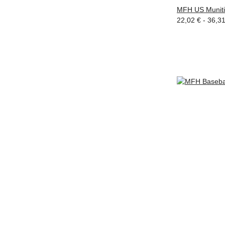
MFH US Munitio
22,02 € -
36,3