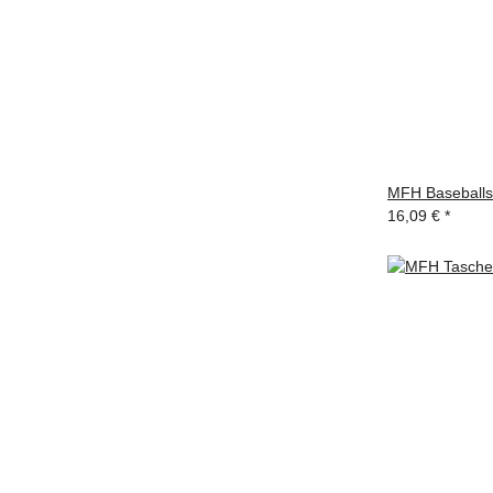
MFH Baseballsc
16,09 €
*