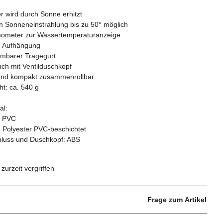
 wird durch Sonne erhitzt
h Sonneneinstrahlung bis zu 50° möglich
ometer zur Wassertemperaturanzeige
le Aufhängung
mbarer Tragegurt
ch mit Ventilduschkopf
 und kompakt zusammenrollbar
t: ca. 540 g
al:
 PVC
 Polyester PVC-beschichtet
hluss und Duschkopf: ABS
l zurzeit vergriffen
Frage zum Artikel