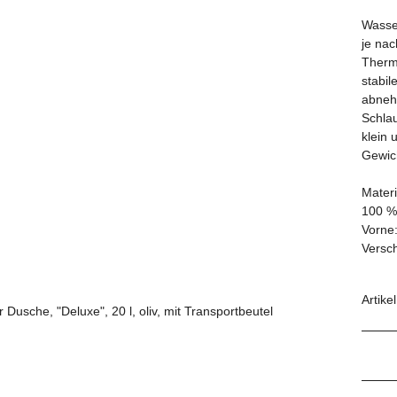
Wasser
je nac
Therm
stabi
abneh
Schlau
klein
Gewich
Materi
100 %
Vorne:
Versc
Artike